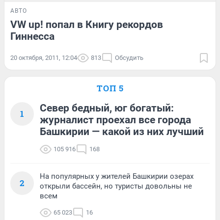
АВТО
VW up! попал в Книгу рекордов
Гиннесса
20 октября, 2011, 12:04
813
Обсудить
ТОП 5
Север бедный, юг богатый:
1
журналист проехал все города
Башкирии — какой из них лучший
105 916
168
На популярных у жителей Башкирии озерах
2
открыли бассейн, но туристы довольны не
всем
65 023
16