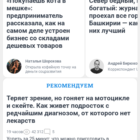
«Покупаешь кота в
Север бедный, 
мешке»:
богатый: журна
предприниматель
проехал все гор
рассказала, как на
Башкирии — как
самом деле устроен
них лучший
бизнес со складами
дешевых товаров
Наталья Шорохова
Андрей Бирюков
Открыла кофейную точку на
Корреспондент U
деньги соцразвития
РЕКОМЕНДУЕМ
Теряет зрение, но гоняет на мотоцикле
и скейте. Как живет подросток с
редчайшим диагнозом, от которого нет
лекарств
19 часов
42 312
5
Успеть за 25 минут: что можно приготовить в