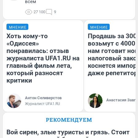
всем
27 100
9
МНЕНИЕ
МНЕНИЕ
Хоть кому-то
Продашь за 3000
«Одиссея»
возьмут с 4000.
понравилась: отзыв
нам готовит но
журналиста UFA1.RU на
налоговый зако
главный фильм лета,
коснется импор
который разносят
даже репетитор
критики
Антон Селиверстов
Анастасия Завг
Журналист UFA1.RU
РЕКОМЕНДУЕМ
Вой сирен, злые туристы и грязь. Стоит