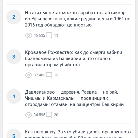
На этих монетах можно заработать: антиквар
2
из Уфы рассказал, какие редкие деньги 1961 по
2016 год обладают ценностью
46 632
11
Кровавое Рождество: как до смерти забили
3
бизнесмена из Башкирии и что стало с
организатором убийства
37 402
13
Давлеканово — деревня, Раевка — не рай,
4
Чишмы и Кармаскалы — провинция с
огородами: отзывы на райцентры Башкирии
34 595
20
Как по заказу. За что убили директора крупного
5
завода Уфы, который в 90-х вытащил его из