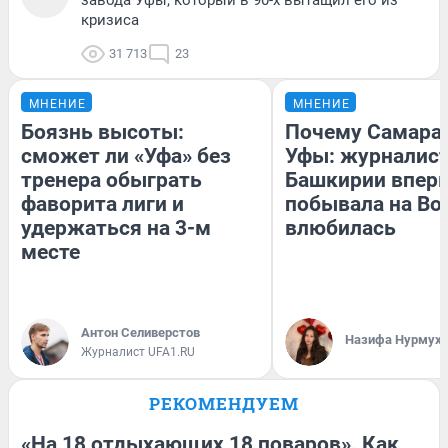
кризиса
31 713
23
МНЕНИЕ
МНЕНИЕ
Боязнь высоты:
Почему Самара
сможет ли «Уфа» без
Уфы: журналист
тренера обыграть
Башкирии впер
фаворита лиги и
побывала на Вол
удержаться на 3-м
влюбилась
месте
Антон Селиверстов
Назифа Нурмух
Журналист UFA1.RU
РЕКОМЕНДУЕМ
«На 18 отдыхающих 18 поваров». Как