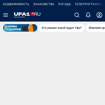
НЕДВИЖИМОСТЬ
ЗНАКОМСТВА
ПОГОДА
ТЕЛЕПРОГРАММА
Кто решает какой будет Уфа?
Мавлиев пр