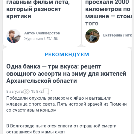
главный фильм лета,
проехали 2000
который разносят
километров по 
критики
машине — стоил
того
Антон Селиверстов
Екатерина Литк
Журналист UFA1.RU
РЕКОМЕНДУЕМ
Одна банка — три вкуса: рецепт
овощного ассорти на зиму для жителей
Архангельской области
8 августа
15 872
1
Победили опухоль размером с яйцо и вытащили
младенца с того света. Пять историй врачей из Тюмени
со счастливым концом
В Волгограде пытаются спасти от страшной смерти
оставшихся без мамы ежат