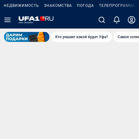
НЕДВИЖИМОСТЬ
ЗНАКОМСТВА
ПОГОДА
ТЕЛЕПРОГРАММА
Кто решает какой будет Уфа?
Самое соле