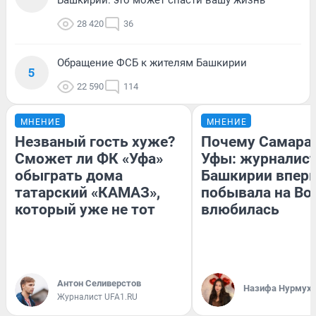
Башкирии: это может спасти вашу жизнь
28 420
36
Обращение ФСБ к жителям Башкирии
5
22 590
114
МНЕНИЕ
МНЕНИЕ
Незваный гость хуже?
Почему Самара
Сможет ли ФК «Уфа»
Уфы: журналист
обыграть дома
Башкирии впер
татарский «КАМАЗ»,
побывала на Вол
который уже не тот
влюбилась
Антон Селиверстов
Назифа Нурмух
Журналист UFA1.RU