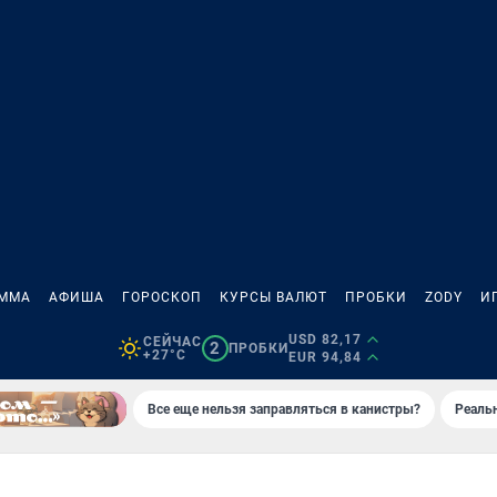
АММА
АФИША
ГОРОСКОП
КУРСЫ ВАЛЮТ
ПРОБКИ
ZODY
И
USD 82,17
СЕЙЧАС
2
ПРОБКИ
+27°C
EUR 94,84
Все еще нельзя заправляться в канистры?
Реаль