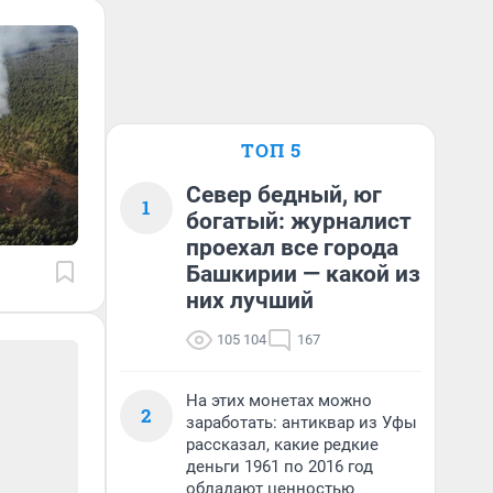
ТОП 5
Север бедный, юг
1
богатый: журналист
проехал все города
Башкирии — какой из
них лучший
105 104
167
На этих монетах можно
2
заработать: антиквар из Уфы
рассказал, какие редкие
деньги 1961 по 2016 год
обладают ценностью