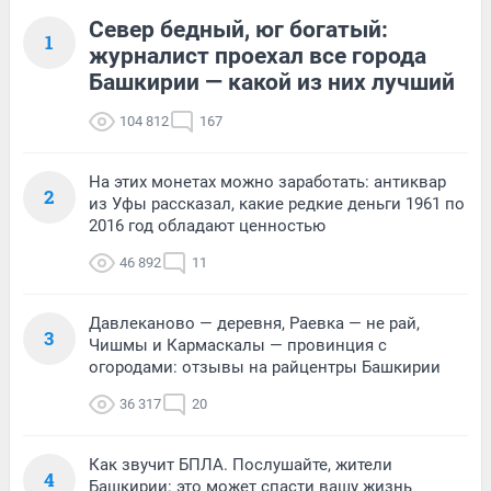
Север бедный, юг богатый:
1
журналист проехал все города
Башкирии — какой из них лучший
104 812
167
На этих монетах можно заработать: антиквар
2
из Уфы рассказал, какие редкие деньги 1961 по
2016 год обладают ценностью
46 892
11
Давлеканово — деревня, Раевка — не рай,
3
Чишмы и Кармаскалы — провинция с
огородами: отзывы на райцентры Башкирии
36 317
20
Как звучит БПЛА. Послушайте, жители
4
Башкирии: это может спасти вашу жизнь