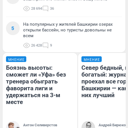
28 694
36
На популярных у жителей Башкирии озерах
5
открыли бассейн, но туристы довольны не
всем
26 428
9
МНЕНИЕ
МНЕНИЕ
Боязнь высоты:
Север бедный, 
сможет ли «Уфа» без
богатый: журна
тренера обыграть
проехал все гор
фаворита лиги и
Башкирии — как
удержаться на 3-м
них лучший
месте
Антон Селиверстов
Андрей Бирюков