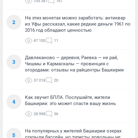
105 387
167
На этих монетах можно заработать: антиквар
2
из Уфы рассказал, какие редкие деньги 1961 по
2016 год обладают ценностью
47 100
11
Давлеканово — деревня, Раевка — не рай,
3
Чишмы и Кармаскалы — провинция с
огородами: отзывы на райцентры Башкирии
37 018
20
Как звучит БПЛА. Послушайте, жители
4
Башкирии: это может спасти вашу жизнь
28 998
36
На популярных у жителей Башкирии озерах
5
открыли бассейн, но туристы довольны не