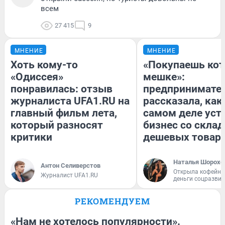
всем
27 415
9
МНЕНИЕ
МНЕНИЕ
Хоть кому-то
«Покупаешь кот
«Одиссея»
мешке»:
понравилась: отзыв
предпринимате
журналиста UFA1.RU на
рассказала, как
главный фильм лета,
самом деле уст
который разносят
бизнес со скла
критики
дешевых товар
Наталья Шорохо
Антон Селиверстов
Открыла кофейну
Журналист UFA1.RU
деньги соцразви
РЕКОМЕНДУЕМ
«Нам не хотелось популярности».