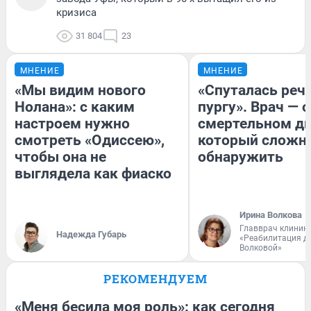
кризиса
31 804
23
МНЕНИЕ
МНЕНИЕ
«Мы видим нового
«Спуталась речь
Нолана»: с каким
пургу». Врач — о
настроем нужно
смертельном ди
смотреть «Одиссею»,
который сложн
чтобы она не
обнаружить
выглядела как фиаско
Ирина Волкова
Главврач клиник
Надежда Губарь
«Реабилитация д
Волковой»
РЕКОМЕНДУЕМ
«Меня бесила моя роль»: как сегодня