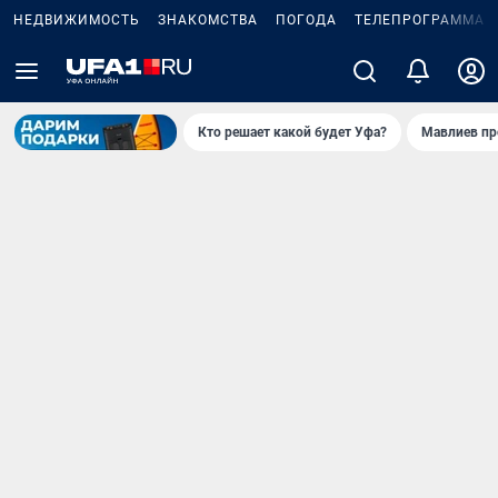
НЕДВИЖИМОСТЬ
ЗНАКОМСТВА
ПОГОДА
ТЕЛЕПРОГРАММА
Кто решает какой будет Уфа?
Мавлиев пр