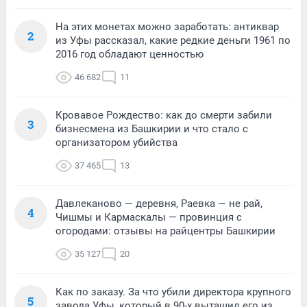
На этих монетах можно заработать: антиквар
2
из Уфы рассказал, какие редкие деньги 1961 по
2016 год обладают ценностью
46 682
11
Кровавое Рождество: как до смерти забили
3
бизнесмена из Башкирии и что стало с
организатором убийства
37 465
13
Давлеканово — деревня, Раевка — не рай,
4
Чишмы и Кармаскалы — провинция с
огородами: отзывы на райцентры Башкирии
35 127
20
Как по заказу. За что убили директора крупного
5
завода Уфы, который в 90-х вытащил его из