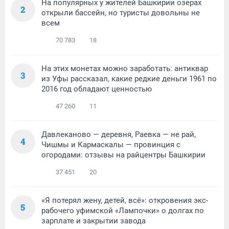
На популярных у жителей Башкирии озерах
2
открыли бассейн, но туристы довольны не
всем
70 783
18
На этих монетах можно заработать: антиквар
3
из Уфы рассказал, какие редкие деньги 1961 по
2016 год обладают ценностью
47 260
11
Давлеканово — деревня, Раевка — не рай,
4
Чишмы и Кармаскалы — провинция с
огородами: отзывы на райцентры Башкирии
37 451
20
«Я потерял жену, детей, всё»: откровения экс-
5
рабочего уфимской «Лампочки» о долгах по
зарплате и закрытии завода