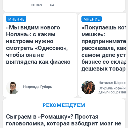
30 369
64
МНЕНИЕ
МНЕНИЕ
«Мы видим нового
«Покупаешь кот
Нолана»: с каким
мешке»:
настроем нужно
предпринимате
смотреть «Одиссею»,
рассказала, как
чтобы она не
самом деле уст
выглядела как фиаско
бизнес со скла
дешевых товар
Наталья Шорохо
Надежда Губарь
Открыла кофейну
деньги соцразви
РЕКОМЕНДУЕМ
Сыграем в «Ромашку»? Простая
головоломка, которая взбодрит мозг не