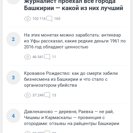
журналист проехал все города
Башкирии — какой из них лучший
102 116
165
На этих монетах можно заработать: антиквар
2
из Уфы рассказал, какие редкие деньги 1961 по
2016 год обладают ценностью
46 541
11
Кровавое Рождество: как до смерти забили
3
бизнесмена из Башкирии и что стало с
организатором убийства
37 249
13
Давлеканово — деревня, Раевка — не рай,
4
Чишмы и Кармаскалы — провинция с
огородами: отзывы на райцентры Башкирии