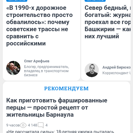
«В 1990-х дорожное
Север бедный, 
строительство просто
богатый: журна
обвалилось»: почему
проехал все гор
советские трассы не
Башкирии — как
сравнить с
них лучший
российскими
Олег Арефьев
Блогер, предприниматель,
Андрей Бирюков
владелец в транспортном
Корреспондент U
бизнесе
РЕКОМЕНДУЕМ
Как приготовить фаршированные
перцы — простой рецепт от
жительницы Барнаула
9 часов
4 148
4
«Не рассчитала силы»: 18-летняя ужурка пыталась