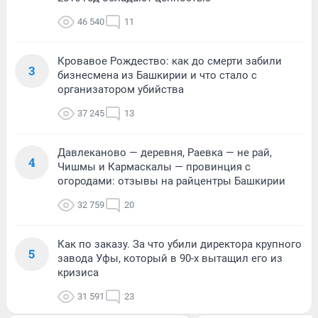
46 540
11
Кровавое Рождество: как до смерти забили
3
бизнесмена из Башкирии и что стало с
организатором убийства
37 245
13
Давлеканово — деревня, Раевка — не рай,
4
Чишмы и Кармаскалы — провинция с
огородами: отзывы на райцентры Башкирии
32 759
20
Как по заказу. За что убили директора крупного
5
завода Уфы, который в 90-х вытащил его из
кризиса
31 591
23