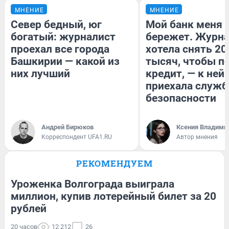
МНЕНИЕ
МНЕНИЕ
Север бедный, юг
Мой банк меня
богатый: журналист
бережет. Журн
проехал все города
хотела снять 20
Башкирии — какой из
тысяч, чтобы п
них лучший
кредит, — к ней
приехала служб
безопасности
Андрей Бирюков
Ксения Владими
Корреспондент UFA1.RU
Автор мнения
РЕКОМЕНДУЕМ
Уроженка Волгограда выиграла
миллион, купив лотерейный билет за 20
рублей
20 часов
12 212
26