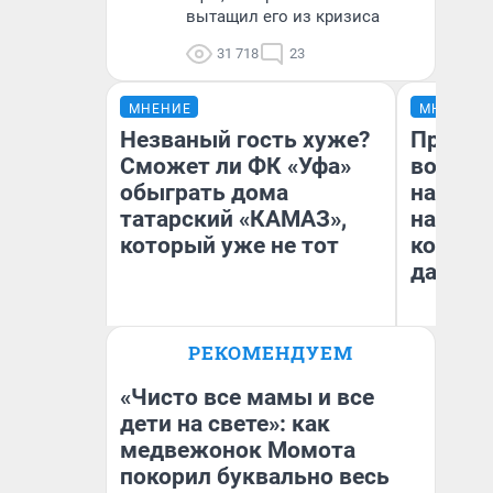
вытащил его из кризиса
31 718
23
МНЕНИЕ
МНЕНИЕ
Незваный гость хуже?
Продаш
Сможет ли ФК «Уфа»
возьмут
обыграть дома
нам го
татарский «КАМАЗ»,
налого
который уже не тот
коснет
даже р
РЕКОМЕНДУЕМ
Антон Селиверстов
Ан
Журналист UFA1.RU
«Чисто все мамы и все
дети на свете»: как
медвежонок Момота
покорил буквально весь