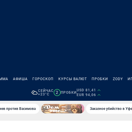
АММА
АФИША
ГОРОСКОП
КУРСЫ ВАЛЮТ
ПРОБКИ
ZODY
И
USD 81,41
СЕЙЧАС
2
ПРОБКИ
+23°C
EUR 94,06
иев против Васимова
Заказное убийство в Уфе