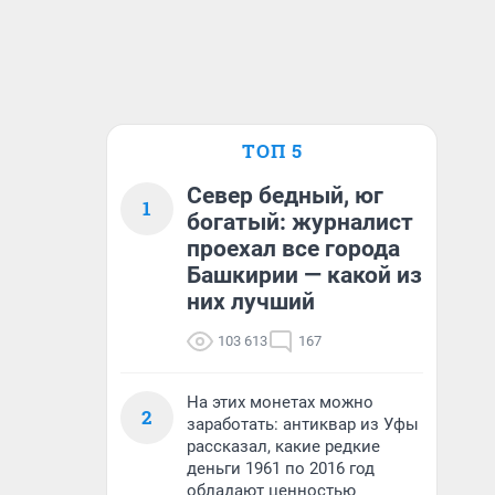
ТОП 5
Север бедный, юг
1
богатый: журналист
проехал все города
Башкирии — какой из
них лучший
103 613
167
На этих монетах можно
2
заработать: антиквар из Уфы
рассказал, какие редкие
деньги 1961 по 2016 год
обладают ценностью