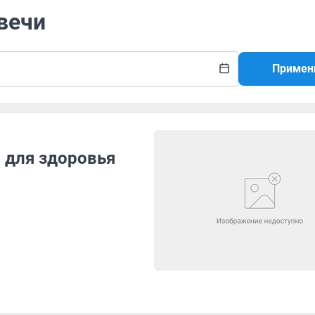
вечи
Примен
 для здоровья