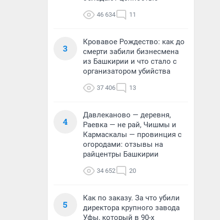
46 634
11
Кровавое Рождество: как до
3
смерти забили бизнесмена
из Башкирии и что стало с
организатором убийства
37 406
13
Давлеканово — деревня,
4
Раевка — не рай, Чишмы и
Кармаскалы — провинция с
огородами: отзывы на
райцентры Башкирии
34 652
20
Как по заказу. За что убили
5
директора крупного завода
Уфы, который в 90-х