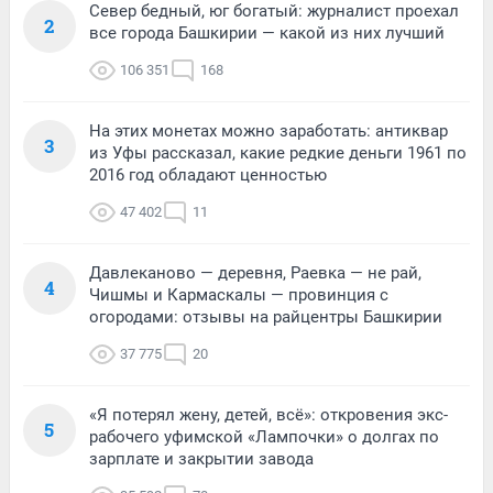
Север бедный, юг богатый: журналист проехал
2
все города Башкирии — какой из них лучший
106 351
168
На этих монетах можно заработать: антиквар
3
из Уфы рассказал, какие редкие деньги 1961 по
2016 год обладают ценностью
47 402
11
Давлеканово — деревня, Раевка — не рай,
4
Чишмы и Кармаскалы — провинция с
огородами: отзывы на райцентры Башкирии
37 775
20
«Я потерял жену, детей, всё»: откровения экс-
5
рабочего уфимской «Лампочки» о долгах по
зарплате и закрытии завода