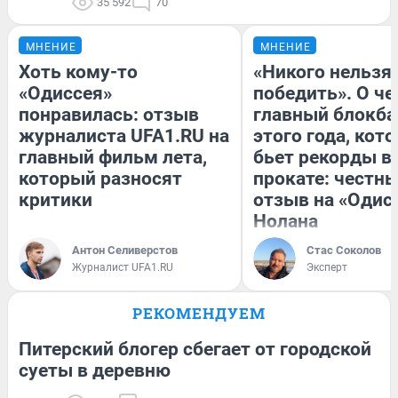
35 592
70
МНЕНИЕ
МНЕНИЕ
Хоть кому-то
«Никого нельзя
«Одиссея»
победить». О ч
понравилась: отзыв
главный блокба
журналиста UFA1.RU на
этого года, кот
главный фильм лета,
бьет рекорды в
который разносят
прокате: честн
критики
отзыв на «Одис
Нолана
Антон Селиверстов
Стас Соколов
Журналист UFA1.RU
Эксперт
РЕКОМЕНДУЕМ
Питерский блогер сбегает от городской
суеты в деревню