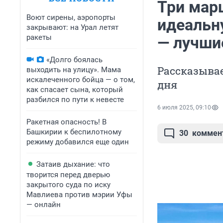
Три марш
Воют сирены, аэропорты
идеальн
закрывают: на Урал летят
ракеты
— лучши
«Долго боялась
Рассказывае
выходить на улицу». Мама
искалеченного бойца — о том,
дня
как спасает сына, который
разбился по пути к невесте
6 июля 2025, 09:10
Ракетная опасность! В
Башкирии к беспилотному
30
коммен
режиму добавился еще один
Затаив дыхание: что
творится перед дверью
закрытого суда по иску
Мавлиева против мэрии Уфы
— онлайн