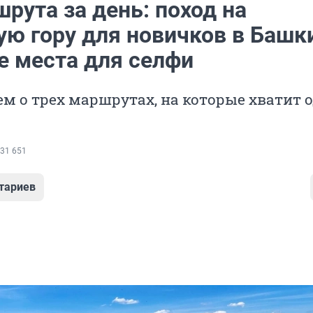
рута за день: поход на
ую гору для новичков в Башк
е места для селфи
м о трех маршрутах, на которые хватит 
31 651
тариев