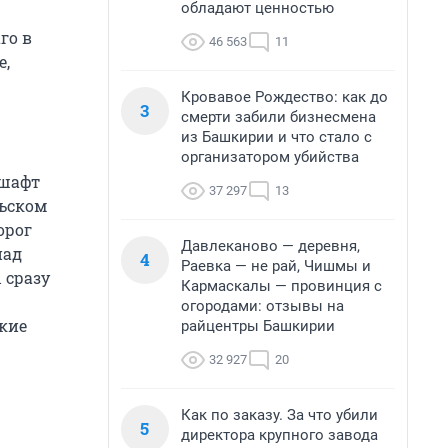
обладают ценностью
го в
46 563
11
е,
Кровавое Рождество: как до
3
смерти забили бизнесмена
из Башкирии и что стало с
организатором убийства
дшафт
37 297
13
льском
орог
Давлеканово — деревня,
над
4
Раевка — не рай, Чишмы и
 сразу
Кармаскалы — провинция с
огородами: отзывы на
лкие
райцентры Башкирии
32 927
20
Как по заказу. За что убили
5
директора крупного завода