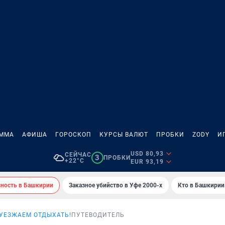
АММА
АФИША
ГОРОСКОП
КУРСЫ ВАЛЮТ
ПРОБКИ
ZODY
И
USD 80,93
СЕЙЧАС
3
ПРОБКИ
+22°C
EUR 93,19
сность в Башкирии
Заказное убийство в Уфе 2000-х
Кто в Башкирии 
УЕЗЖАЕМ ОТДЫХАТЬ!
ПУТЕВОДИТЕЛЬ