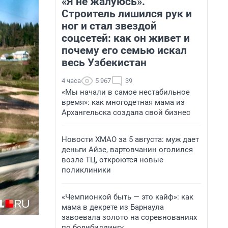
«Я не жалуюсь».
Строитель лишился рук и
ног и стал звездой
соцсетей: как он живет и
почему его семью искал
весь Узбекистан
4 часа
5 967
39
«Мы начали в самое нестабильное
время»: как многодетная мама из
Архангельска создала свой бизнес
Новости ХМАО за 5 августа: муж дает
деньги Айзе, вартовчанин оголился
возле ТЦ, откроются новые
поликлиники
«Чемпионкой быть — это кайф»: как
мама в декрете из Барнаула
завоевала золото на соревнованиях
по бодибилдингу