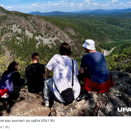
ля вас контент на сайте UFA1.RU
FA1.RU