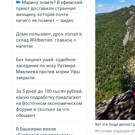
Марину знаете? В уфимский
приют доставили странную
женщину, которая почти
ничего не помнит — видео
Дома полыхают, дрон попал в
склад Wildberries: главное о
налетах
Без лишних ушей: судебное
заседание по иску Ратмира
Мавлиева против мэрии Уфы
закрыли
За 5 дней до 100 тысяч рублей:
какую подработку предлагают
на Восточном экономическом
форуме и сколько за что
обещают
Вот эти люди делают д
В Башкирии ввели
Источник: 
редакция U