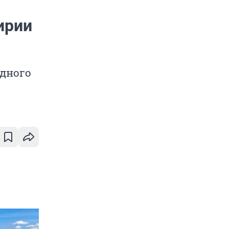
ирии
одного