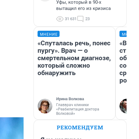
Уфы, который в 90-х
вытащил его из кризиса
31 631
23
МНЕНИЕ
МНЕНИ
«Спуталась речь, понес
«В 19
пургу». Врач — о
строи
смертельном диагнозе,
обвал
который сложно
совет
обнаружить
сравн
росси
Ирина Волкова
Главврач клиники
«Реабилитация доктора
Волковой»
РЕКОМЕНДУЕМ