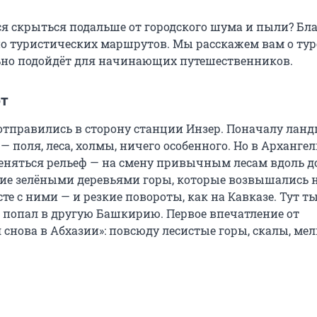
ся скрыться подальше от городского шума и пыли? Бла
 туристических маршрутов. Мы расскажем вам о тур
но подойдёт для начинающих путешественников.
т
тправились в сторону станции Инзер. Поначалу лан
 — поля, леса, холмы, ничего особенного. Но в Арханге
еняться рельеф — на смену привычным лесам вдоль д
е зелёными деревьями горы, которые возвышались 
сте с ними — и резкие повороты, как на Кавказе. Тут ты
 попал в другую Башкирию. Первое впечатление от
 снова в Абхазии»: повсюду лесистые горы, скалы, ме