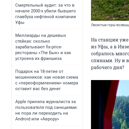
Смертельный аудит: за что в
начале 2000-х убили бывшего
главбуха нефтяной компании
Уфы
Лесистые горы возвыш
Миллиарды на дешевых
На станции уже 
стейках: сколько
из Уфы, а в Инз
зарабатывают fix-price-
рестораны «The Бык» и как
собралось мног
устроена их франшиза
спинами. Ну и в
рабочего дня?
Подарок на 18-летие от
мошенников: как новая схема
с «переоформлением» номера
оставит вас без денег
Apple приняла журналиста за
пользователя под санкциями:
не пора ли переходить на
Android или «Аврору»