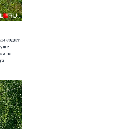
ки ездит
 уже
ки за
ди