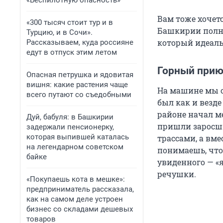
«Беспилотную опасность»
Вам тоже хочет
«300 тысяч стоит тур и в
Башкирии полно
Турцию, и в Сочи».
который идеаль
Рассказываем, куда россияне
едут в отпуск этим летом
Горный прию
Опасная петрушка и ядовитая
вишня: какие растения чаще
На машине мы о
всего путают со съедобными
был как и везде
районе начал м
Дуй, бабуля: в Башкирии
пришли заросши
задержали пенсионерку,
которая выпившей каталась
трассами, а вме
на легендарном советском
понимаешь, что
байке
увиденного — «я
речушки.
«Покупаешь кота в мешке»:
предприниматель рассказала,
как на самом деле устроен
бизнес со складами дешевых
товаров