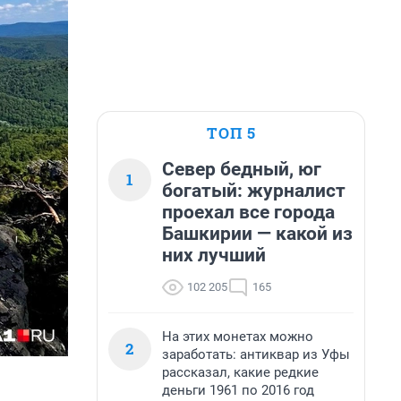
ТОП 5
Север бедный, юг
1
богатый: журналист
проехал все города
Башкирии — какой из
них лучший
102 205
165
На этих монетах можно
2
заработать: антиквар из Уфы
рассказал, какие редкие
деньги 1961 по 2016 год