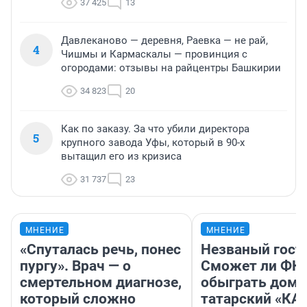
37 425
13
Давлеканово — деревня, Раевка — не рай,
4
Чишмы и Кармаскалы — провинция с
огородами: отзывы на райцентры Башкирии
34 823
20
Как по заказу. За что убили директора
5
крупного завода Уфы, который в 90-х
вытащил его из кризиса
31 737
23
МНЕНИЕ
МНЕНИЕ
«Спуталась речь, понес
Незваный гост
пургу». Врач — о
Сможет ли ФК 
смертельном диагнозе,
обыграть дома
который сложно
татарский «КА