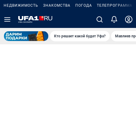
НЕДВИЖИМОСТЬ
ЗНАКОМСТВА
ПОГОДА
ТЕЛЕПРОГРАММА
Кто решает какой будет Уфа?
Мавлиев пр