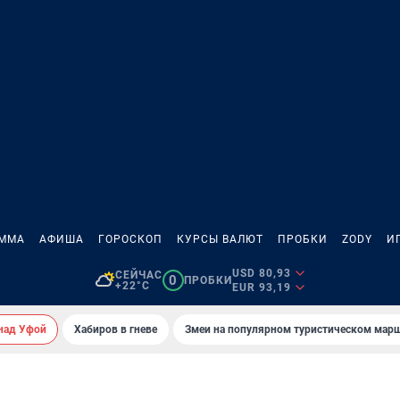
АММА
АФИША
ГОРОСКОП
КУРСЫ ВАЛЮТ
ПРОБКИ
ZODY
И
USD 80,93
СЕЙЧАС
0
ПРОБКИ
+22°C
EUR 93,19
над Уфой
Хабиров в гневе
Змеи на популярном туристическом мар