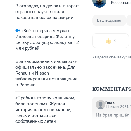
Корреспонд
В огородах, на дачах и в горах:
странных пауков стали
находить в селах Башкирии
Башгидромет
«Всё, потеряла я мужа»:
Ивлеева подарила Филиппу
0
Бегаку дорогущую лодку за 1,2
млн рублей
Увидели опечатку? В
Эра «нормальных иномарок»
официально закончена. Для
Renault и Nissan
заблокировали возвращение
в Россию
КОММЕНТАР
«Пробила голову ковшиком,
Гость
била поленом». Жуткая
11 июня 2024, 
история набожной матери,
На Урал пришёл
годами истязавшей
собственных детей