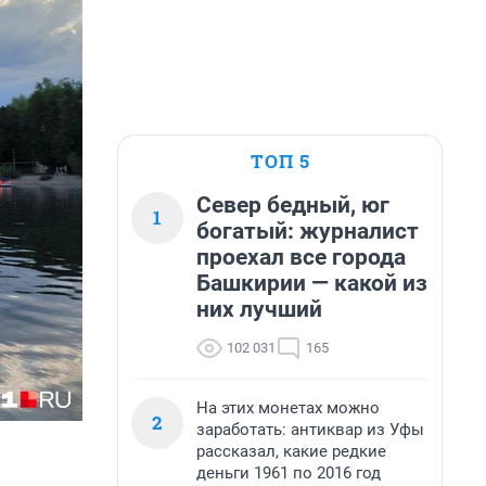
ТОП 5
Север бедный, юг
1
богатый: журналист
проехал все города
Башкирии — какой из
них лучший
102 031
165
На этих монетах можно
2
заработать: антиквар из Уфы
рассказал, какие редкие
деньги 1961 по 2016 год