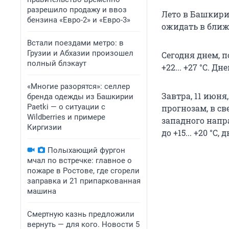
разрешило продажу и ввоз
Лето в Башкири
бензина «Евро-2» и «Евро-3»
ожидать в бли
Встали поездами метро: в
Грузии и Абхазии произошел
Сегодня днем, 
полный блэкаут
+22... +27 °С. 
«Многие разорятся»: селлер
Завтра, 11 июня
бренда одежды из Башкирии
Paetki — о ситуации с
прогнозам, в св
Wildberries и примере
западного напр
Киргизии
до +15... +20 °С,
Полыхающий фургон
мчал по встречке: главное о
пожаре в Ростове, где сгорели
заправка и 21 припаркованная
машина
Смертную казнь предложили
вернуть — для кого. Новости 5