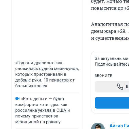
будет. Ночью те
повысится до +28.
Аналогичная пог
днем жара +29..
и существенных
За актуальными
«Год они дрались»: как
Подписывайтесь 
сложилась судьба мейн-кунов,
которых пристраивали в
ЗВОНИТЕ
добрые руки. 10 приветов от
больших кошек
8
«Есть деньги — будет
комфортно хоть где»: как
россиянка уехала в США и
почему прилетает за
медициной на родину
Айгиз Г