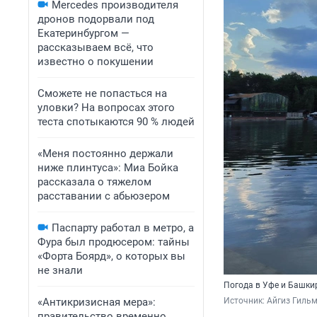
Mercedes производителя
дронов подорвали под
Екатеринбургом —
рассказываем всё, что
известно о покушении
Сможете не попасться на
уловки? На вопросах этого
теста спотыкаются 90 % людей
«Меня постоянно держали
ниже плинтуса»: Миа Бойка
рассказала о тяжелом
расставании с абьюзером
Паспарту работал в метро, а
Фура был продюсером: тайны
«Форта Боярд», о которых вы
не знали
Погода в Уфе и Башки
«Антикризисная мера»:
Источник: 
Айгиз Гиль
правительство временно