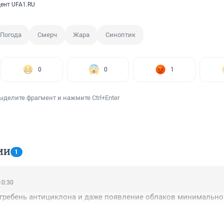
ент UFA1.RU
Погода
Смерч
Жара
Синоптик
0
0
1
ыделите фрагмент и нажмите Ctrl+Enter
ИИ
1
10:30
 гребень антициклона и даже появление облаков минимально