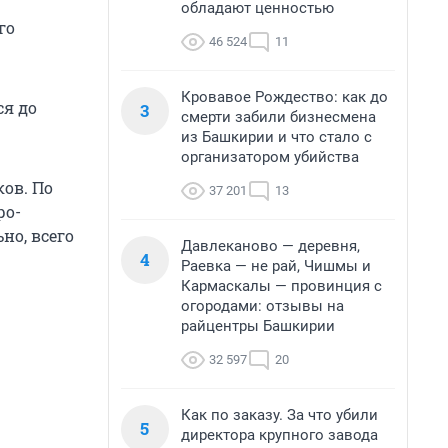
обладают ценностью
го
46 524
11
Кровавое Рождество: как до
ся до
3
смерти забили бизнесмена
из Башкирии и что стало с
организатором убийства
ков. По
37 201
13
ро-
но, всего
Давлеканово — деревня,
4
Раевка — не рай, Чишмы и
Кармаскалы — провинция с
огородами: отзывы на
райцентры Башкирии
32 597
20
Как по заказу. За что убили
5
директора крупного завода