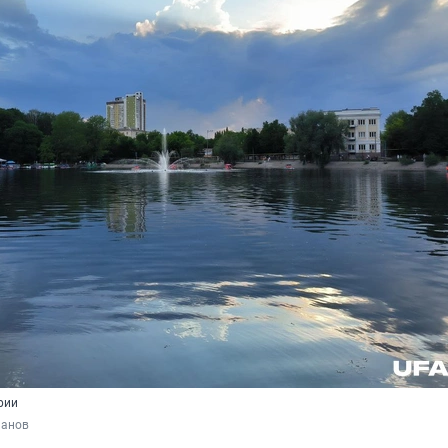
рии
манов