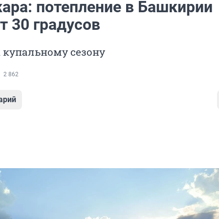
ара: потепление в Башкирии
т 30 градусов
 купальному сезону
2 862
арий