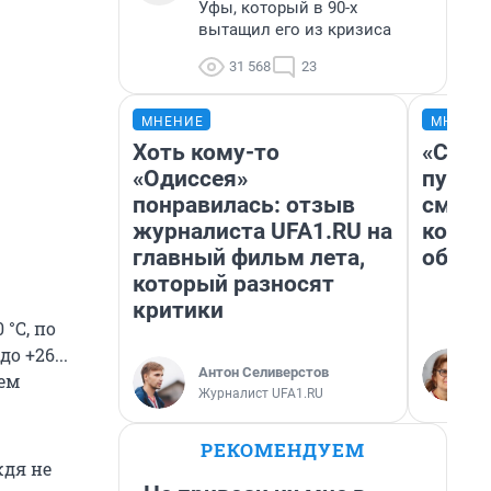
Уфы, который в 90-х
вытащил его из кризиса
31 568
23
МНЕНИЕ
МНЕНИ
Хоть кому-то
«Спут
«Одиссея»
пургу»
понравилась: отзыв
смерт
журналиста UFA1.RU на
котор
главный фильм лета,
обнар
который разносят
критики
 °С, по
о +26...
Антон Селиверстов
нем
Журналист UFA1.RU
РЕКОМЕНДУЕМ
ждя не