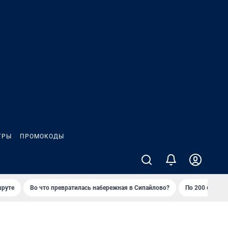
ГРЫ
ПРОМОКОДЫ
шруте
Во что превратилась набережная в Сипайлово?
По 200 баллов