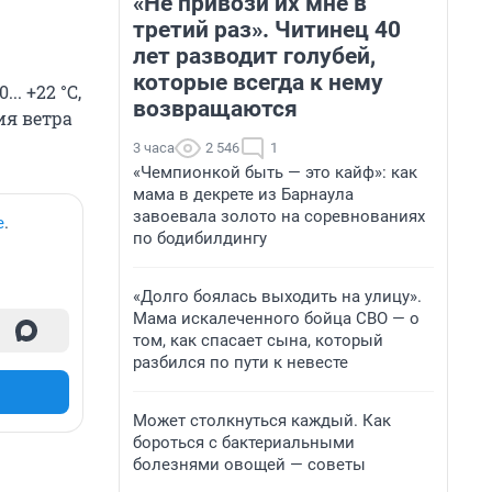
«Не привози их мне в
третий раз». Читинец 40
лет разводит голубей,
которые всегда к нему
. +22 °С,
возвращаются
ия ветра
3 часа
2 546
1
«Чемпионкой быть — это кайф»: как
мама в декрете из Барнаула
завоевала золото на соревнованиях
е
.
по бодибилдингу
«Долго боялась выходить на улицу».
Мама искалеченного бойца СВО — о
том, как спасает сына, который
разбился по пути к невесте
Может столкнуться каждый. Как
бороться с бактериальными
болезнями овощей — советы