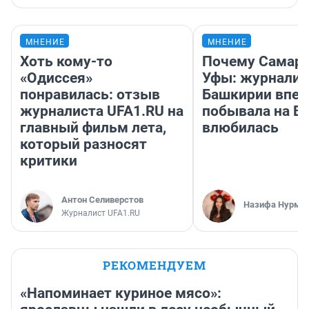
МНЕНИЕ
МНЕНИЕ
Хоть кому-то
Почему Самара
«Одиссея»
Уфы: журналис
понравилась: отзыв
Башкирии впе
журналиста UFA1.RU на
побывала на Во
главный фильм лета,
влюбилась
который разносят
критики
Антон Селиверстов
Назифа Нурму
Журналист UFA1.RU
РЕКОМЕНДУЕМ
«Напоминает куриное мясо»: