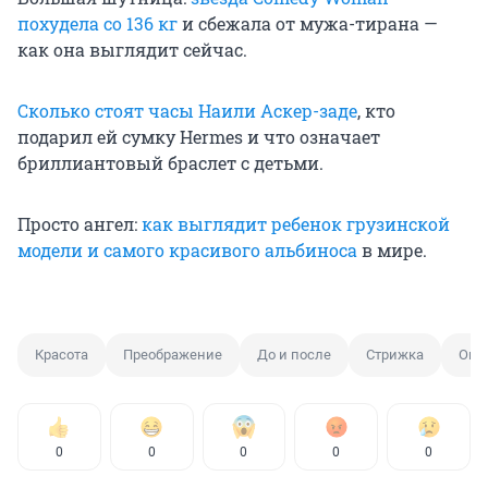
похудела со 136 кг
и сбежала от мужа-тирана —
как она выглядит сейчас.
Сколько стоят часы Наили Аскер-заде
, кто
подарил ей сумку Hermes и что означает
бриллиантовый браслет с детьми.
Просто ангел:
как выглядит ребенок грузинской
модели и самого красивого альбиноса
в мире.
Красота
Преображение
До и после
Стрижка
Окр
0
0
0
0
0