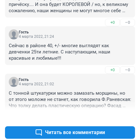
причёску.... И она будет КОРОЛЕВОЙ / но, к великому 
сожалению, наши женщины не могут многое себе 
позволить. Наши женщины Трудятся, не Щадя себя. С 
+0
–0
НАСТУПАЮЩИМ, ДОРОГИЕ ЖЕНЩИНЫ!!! СЧАСТЬЯ 
ВАМ, ЗДОРОВЬЯ, КРАСОТЫ.....
Гость
4 марта 2022, 21:24
Сейчас в районе 40, +/- многие выглядят как 
девченки 25ти летние. С наступающим, наши 
красивые и любимые!!!
+0
–0
Гость
4 марта 2022, 21:02
С тонной штукатурки можно замазать морщины, но 
от этого моложе не станет, как говорила Ф.Раневская:

Что толку делать пластическую операцию? Фасад 
обновишь, а канализация всё равно старая. 😀
+0
–0
Читать все комментарии