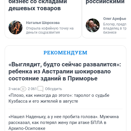
бизнес со складами
российскими
дешевых товаров
Олег Арефьев
Наталья Шорохова
Блогер, предпри
Открыла кофейную точку на
владелец в тра
деньги соцразвития
бизнесе
РЕКОМЕНДУЕМ
«Выглядит, будто сейчас развалится»:
ребенка из Австралии шокировало
состояние зданий в Приморье
3 часа
2 061
Обсудить
«Плохо, как никогда до этого»: таролог о судьбе
Кузбасса и его жителей в августе
«Нашел Наденьку, а у нее пробита голова». Мужчина
рассказал, как потерял жену при атаке БПЛА в
Архипо-Осиповке