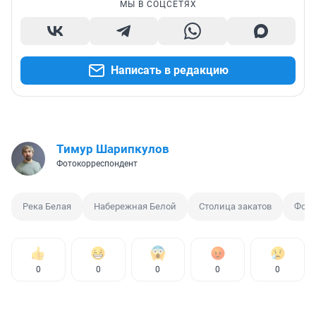
МЫ В СОЦСЕТЯХ
Написать в редакцию
Тимур Шарипкулов
Фотокорреспондент
Река Белая
Набережная Белой
Столица закатов
Фото
0
0
0
0
0