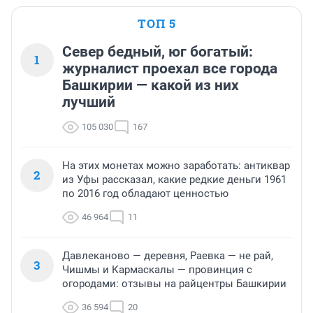
ТОП 5
Север бедный, юг богатый:
1
журналист проехал все города
Башкирии — какой из них
лучший
105 030
167
На этих монетах можно заработать: антиквар
2
из Уфы рассказал, какие редкие деньги 1961
по 2016 год обладают ценностью
46 964
11
Давлеканово — деревня, Раевка — не рай,
3
Чишмы и Кармаскалы — провинция с
огородами: отзывы на райцентры Башкирии
36 594
20