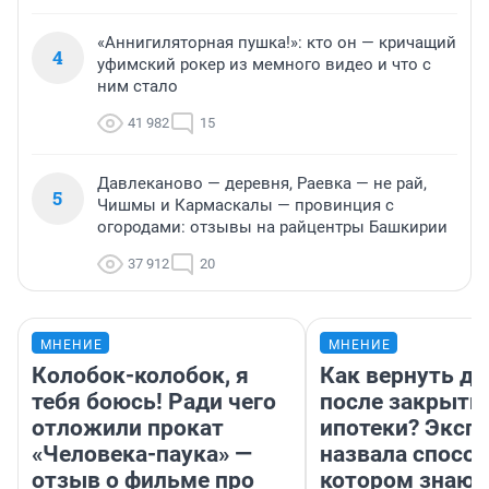
«Аннигиляторная пушка!»: кто он — кричащий
4
уфимский рокер из мемного видео и что с
ним стало
41 982
15
Давлеканово — деревня, Раевка — не рай,
5
Чишмы и Кармаскалы — провинция с
огородами: отзывы на райцентры Башкирии
37 912
20
МНЕНИЕ
МНЕНИЕ
Колобок-колобок, я
Как вернуть де
тебя боюсь! Ради чего
после закрыти
отложили прокат
ипотеки? Эксп
«Человека-паука» —
назвала способ
отзыв о фильме про
котором знают