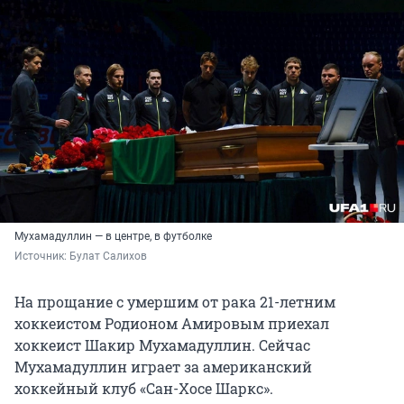
Мухамадуллин — в центре, в футболке
Источник: 
Булат Салихов
На прощание с умершим от рака 21-летним
хоккеистом Родионом Амировым приехал
хоккеист Шакир Мухамадуллин. Сейчас
Мухамадуллин играет за американский
хоккейный клуб «Сан-Хосе Шаркс».