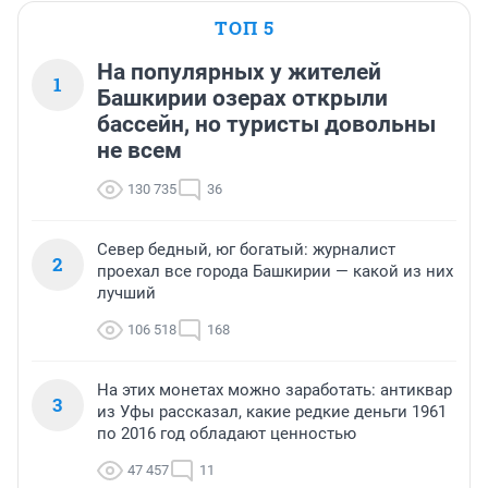
ТОП 5
На популярных у жителей
1
Башкирии озерах открыли
бассейн, но туристы довольны
не всем
130 735
36
Север бедный, юг богатый: журналист
2
проехал все города Башкирии — какой из них
лучший
106 518
168
На этих монетах можно заработать: антиквар
3
из Уфы рассказал, какие редкие деньги 1961
по 2016 год обладают ценностью
47 457
11