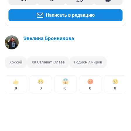
Написать в редакцию
Эвелина Бронникова
Хоккей
ХК Салават Юлаев
Родион Амиров
0
0
0
0
0