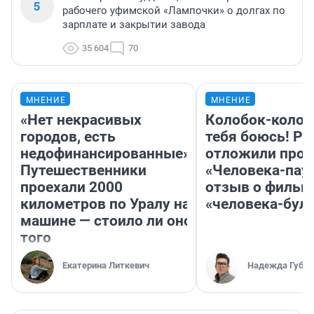
5
рабочего уфимской «Лампочки» о долгах по
зарплате и закрытии завода
35 604
70
МНЕНИЕ
МНЕНИЕ
«Нет некрасивых
Колобок-колобо
городов, есть
тебя боюсь! Ра
недофинансированные».
отложили прок
Путешественники
«Человека-пау
проехали 2000
отзыв о фильм
километров по Уралу на
«человека-бул
машине — стоило ли оно
того
Екатерина Литкевич
Надежда Губар