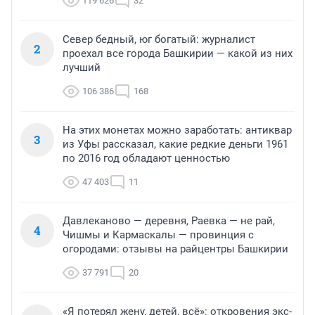
119 626
32
Север бедный, юг богатый: журналист
2
проехал все города Башкирии — какой из них
лучший
106 386
168
На этих монетах можно заработать: антиквар
3
из Уфы рассказал, какие редкие деньги 1961
по 2016 год обладают ценностью
47 403
11
Давлеканово — деревня, Раевка — не рай,
4
Чишмы и Кармаскалы — провинция с
огородами: отзывы на райцентры Башкирии
37 791
20
«Я потерял жену, детей, всё»: откровения экс-