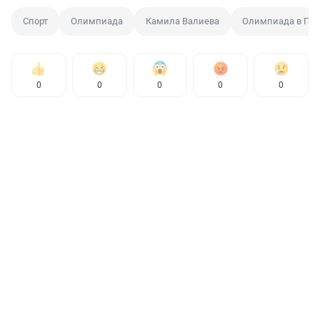
Спорт
Олимпиада
Камила Валиева
Олимпиада в Пе
0
0
0
0
0