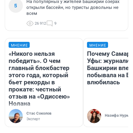
На популярных у жителей Башкирии озерах
5
открыли бассейн, но туристы довольны не
всем
26 912
9
МНЕНИЕ
МНЕНИЕ
«Никого нельзя
Почему Самара
победить». О чем
Уфы: журналис
главный блокбастер
Башкирии впе
этого года, который
побывала на Во
бьет рекорды в
влюбилась
прокате: честный
отзыв на «Одиссею»
Нолана
Стас Соколов
Назифа Нурму
Эксперт