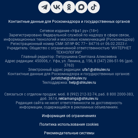
Контактные данные для Роскомнадзора и государственных органов
Сетевое издание «Уфа1.ру» (18+)
Зарегистрировано Федеральной службой по надзору в сфере связи,
информационных технологий и массовых коммуникаций (Роскомнадзор)
Регистрационный номер СМИ ЭЛ № ФС 77– 84716 от 06.02.2023 г.
Учредитель: Общество с ограниченной ответственностью "ИНТЕРНЕТ
ТЕХНОЛОГИИ"
Главный редактор: Петрушкина Светлана Алексеевна
Адрес редакции: 450006, г. Уфа, ул. Ленина, д. 156, 8 (347) 286-51-96 (доб.
3763)
Электронный адрес редакции:
ufa1@shkulev.ru
Контактные данные для Роскомнадзора и государственных органов:
juristchel@shkulev.ru
Техподдержка:
help@shkulev.ru
Связаться с отделом продаж: моб. 8 (992) 212-32-74, раб. 8 800 2000-383,
доб. 3614,
reklamangs@shkulev.ru
Редакция сайта не несет ответственности за достоверность
информации, содержащейся в рекламных объявлениях.
Информация об ограничениях
Политика использования cookies
Рекомендательные системы