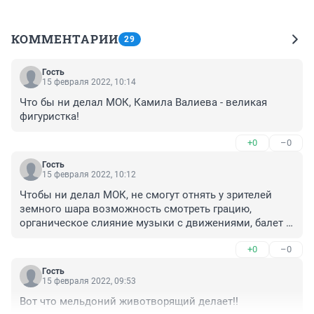
КОММЕНТАРИИ
29
Гость
15 февраля 2022, 10:14
Что бы ни делал МОК, Камила Валиева - великая 
фигуристка!
+0
–0
Гость
15 февраля 2022, 10:12
Чтобы ни делал МОК, не смогут отнять у зрителей 
земного шара возможность смотреть грацию, 
органическое слияние музыки с движениями, балет 
на льду. Заранее предвкушаю эту красоту, это 
+0
–0
величие. 

 По поводу допинга. Зарубежные современные 
Гость
лекарства , которые применяют иностранные 
15 февраля 2022, 09:53
спортсмены, не введены в список запрещённых.

Вот что мельдоний животворящий делает!!
 Все все знают.