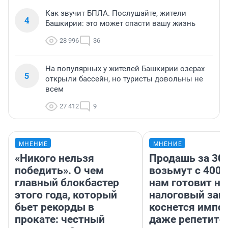
Как звучит БПЛА. Послушайте, жители
4
Башкирии: это может спасти вашу жизнь
28 996
36
На популярных у жителей Башкирии озерах
5
открыли бассейн, но туристы довольны не
всем
27 412
9
МНЕНИЕ
МНЕНИЕ
«Никого нельзя
Продашь за 300
победить». О чем
возьмут с 4000
главный блокбастер
нам готовит н
этого года, который
налоговый зако
бьет рекорды в
коснется импор
прокате: честный
даже репетито