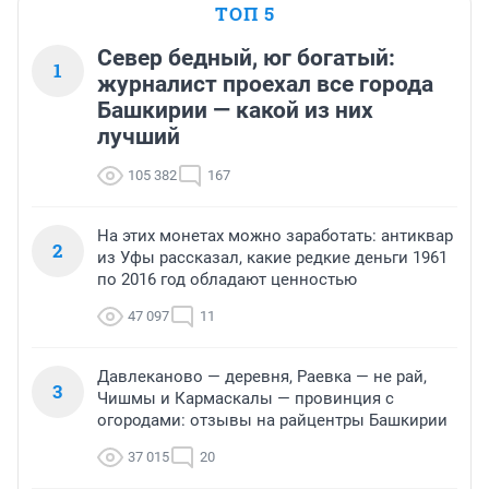
ТОП 5
Север бедный, юг богатый:
1
журналист проехал все города
Башкирии — какой из них
лучший
105 382
167
На этих монетах можно заработать: антиквар
2
из Уфы рассказал, какие редкие деньги 1961
по 2016 год обладают ценностью
47 097
11
Давлеканово — деревня, Раевка — не рай,
3
Чишмы и Кармаскалы — провинция с
огородами: отзывы на райцентры Башкирии
37 015
20