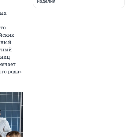
изделия
ных
что
ийских
авный
утный
ьниц
мечает
го рода»