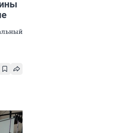
щины
ме
тальный