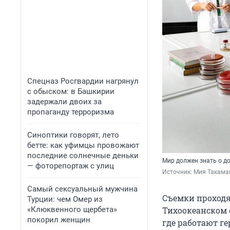
Спецназ Росгвардии нагрянул
с обыском: в Башкирии
задержали двоих за
пропаганду терроризма
Синоптики говорят, лето
бетте: как уфимцы провожают
последние солнечные деньки
Мир должен знать о д
— фоторепортаж с улиц
Источник: 
Мия Такама
Самый сексуальный мужчина
Съемки проходя
Турции: чем Омер из
«Клюквенного щербета»
Тихоокеанском 
покорил женщин
где работают г