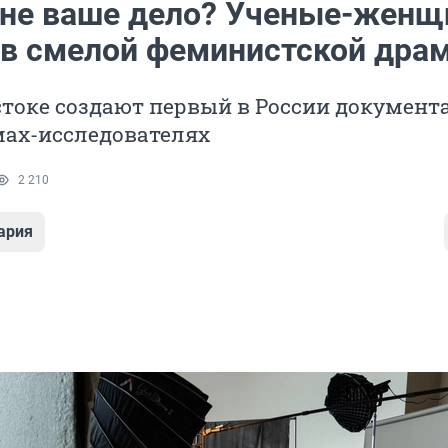
 не ваше дело? Ученые-жен
 в смелой феминистской дра
стоке создают первый в России докумен
мах-исследователях
2 210
ария