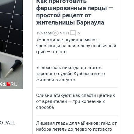
Как приготовить
фаршированные перцы —
простой рецепт от
жительницы Барнаула
19 часов
9 371
5
«Напоминает куриное мясо»:
ярославцы нашли в лесу необычный
гриб — что это
«Плохо, как никогда до этого»:
таролог о судьбе Кузбасса и его
жителей в августе
Слизни атакуют: как спасти цветник
от вредителей — три копеечных
способа
О РАН,
Лицевая гладь для чайников: гайд от
набора петель до первого готового