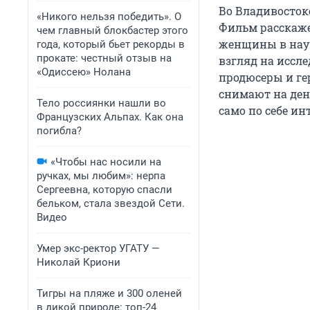
Во Владивосток
«Никого нельзя победить». О
Фильм расскаже
чем главный блокбастер этого
женщины в наук
года, который бьет рекорды в
прокате: честный отзыв на
взгляд на иссле
«Одиссею» Нолана
продюсеры и г
снимают на ден
Тело россиянки нашли во
само по себе ин
Французских Альпах. Как она
погибла?
«Чтобы нас носили на
ручках, мы любим»: нерпа
Сергеевна, которую спасли
бельком, стала звездой Сети.
Видео
Умер экс-ректор УГАТУ —
Николай Криони
Тигры на пляже и 300 оленей
в дикой природе: топ-24