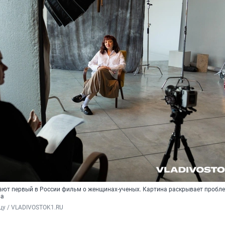
ают первый в России фильм о женщинах-ученых. Картина раскрывает пробл
ва
цу / VLADIVOSTOK1.RU