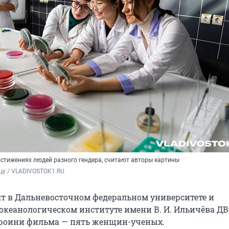
остижениях людей разного гендера, считают авторы картины
цу / VLADIVOSTOK1.RU
т в Дальневосточном федеральном университете и
океанологическом институте имени В. И. Ильичёва ДВ
ероини фильма — пять женщин-ученых.