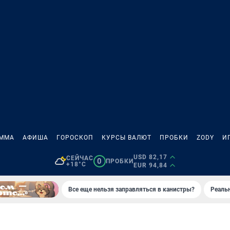
АММА
АФИША
ГОРОСКОП
КУРСЫ ВАЛЮТ
ПРОБКИ
ZODY
И
USD 82,17
СЕЙЧАС
0
ПРОБКИ
+18°C
EUR 94,84
Все еще нельзя заправляться в канистры?
Реаль