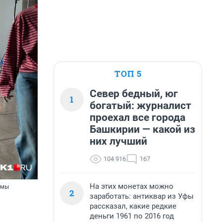
ТОП 5
Север бедный, юг
1
богатый: журналист
проехал все города
Башкирии — какой из
них лучший
104 916
167
На этих монетах можно
емы
2
заработать: антиквар из Уфы
рассказал, какие редкие
деньги 1961 по 2016 год