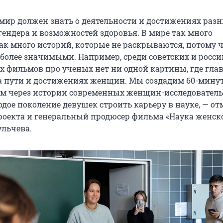
 мир должен знать о деятельности и достижениях раз
гендера и возможностей здоровья. В мире так много
ак много историй, которые не раскрываются, потому 
 более значимыми. Например, среди советских и росс
 фильмов про ученых нет ни одной картины, где гл
а пути и достижениях женщин. Мы создадим 60-мин
ом через истории современных женщин-исследовател
дое поколение девушек строить карьеру в науке, — от
роекта и генеральный продюсер фильма «Наука женско
льчева.