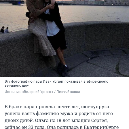
Эту фотографию пары Иван Ургант показывал в эфире своего
вечернего шоу
Источник: 
«Вечерний Ургант» / Первый канал
В браке пара провела шесть лет, экс-супруга
успела взять фамилию мужа и родить от него
двоих детей. Ольга на 18 лет младше Сергея,
сейчас ей 33 года. Она родилась в Екатеринбурге