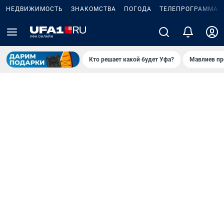
НЕДВИЖИМОСТЬ
ЗНАКОМСТВА
ПОГОДА
ТЕЛЕПРОГРАММА
Кто решает какой будет Уфа?
Мавлиев пр