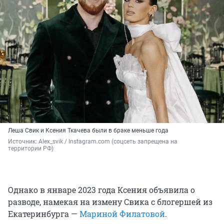
Леша Свик и Ксения Ткачева были в браке меньше года
Источник: 
Alex_svik / Instagram.com (соцсеть запрещена на 
территории РФ)
Однако в январе 2023 года Ксения объявила о
разводе, намекая на измену Свика с блогершей из
Екатеринбурга —
Мариной Филатовой
.