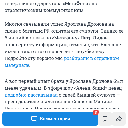
генерального директора «МегаФона» по
стратегическим коммуникациям.
Многие связывали успех Ярослава Дронова на
сцене с богатым PR-опытом его супруги. Однако ее
бывший коллега по «МегаФону» Петр Лидов
опроверг эту информацию, отметив, что Елена не
имела никакого отношения к шоу-бизнесу.
Подробно эту версию мы
разбирали в отдельном
материале
.
А вот первый опыт брака у Ярослава Дронова был
менее удачным. В эфире шоу «Алена, блин!» певец
подробно рассказывал
о своей бывшей супруге —
преподавателе в музыкальной школе Марине.
Пара жила в Новомосковске, где и родился певец.
3
В браке у SHAMAN'а появилась дочь Варвара.
Комментарии