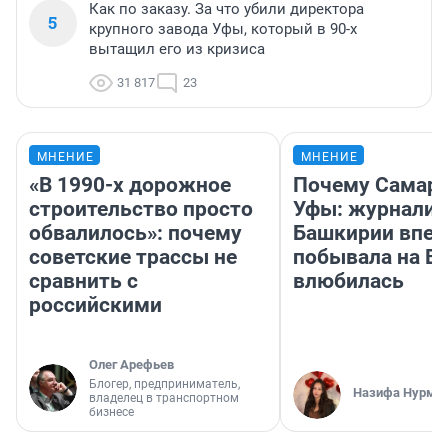
Как по заказу. За что убили директора
5
крупного завода Уфы, который в 90-х
вытащил его из кризиса
31 817
23
МНЕНИЕ
МНЕНИЕ
«В 1990-х дорожное
Почему Самара
строительство просто
Уфы: журналис
обвалилось»: почему
Башкирии впе
советские трассы не
побывала на Во
сравнить с
влюбилась
российскими
Олег Арефьев
Блогер, предприниматель,
Назифа Нурму
владелец в транспортном
бизнесе