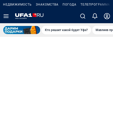
НЕДВИЖИМОСТЬ
ЗНАКОМСТВА
ПОГОДА
ТЕЛЕПРОГРАММА
Кто решает какой будет Уфа?
Мавлиев пр