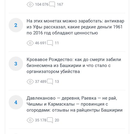
104 076
167
На этих монетах можно заработать: антиквар
2
из Уфы рассказал, какие редкие деньги 1961
по 2016 год обладают ценностью
46 691
11
Кровавое Рождество: как до смерти забили
3
бизнесмена из Башкирии и что стало с
организатором убийства
37 489
13
Давлеканово — деревня, Раевка — не рай,
4
Чишмы и Кармаскалы — провинция с
огородами: отзывы на райцентры Башкирии
35 178
20