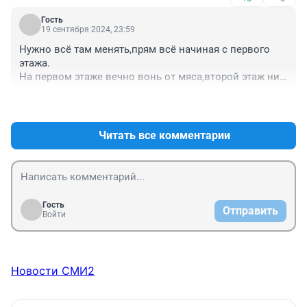
Гость
19 сентября 2024, 23:59
Нужно всё там менять,прям всё начиная с первого 
этажа.

На первом этаже вечно вонь от мяса,второй этаж ни 
о чём,кто там покупает не понимаю.

+0
–0
А что там есть третий этаж,так даже не знала,быстрее 
всего таджики торгуют.
Читать все комментарии
Гость
Отправить
Войти
Новости СМИ2