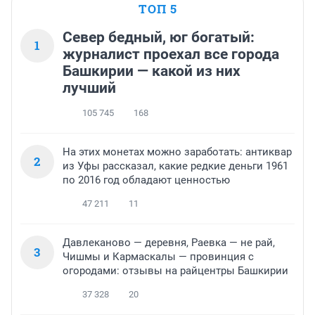
ТОП 5
Север бедный, юг богатый:
1
журналист проехал все города
Башкирии — какой из них
лучший
105 745
168
На этих монетах можно заработать: антиквар
2
из Уфы рассказал, какие редкие деньги 1961
по 2016 год обладают ценностью
47 211
11
Давлеканово — деревня, Раевка — не рай,
3
Чишмы и Кармаскалы — провинция с
огородами: отзывы на райцентры Башкирии
37 328
20