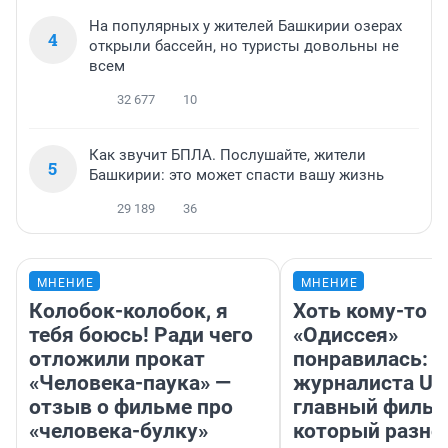
На популярных у жителей Башкирии озерах
4
открыли бассейн, но туристы довольны не
всем
32 677
10
Как звучит БПЛА. Послушайте, жители
5
Башкирии: это может спасти вашу жизнь
29 189
36
МНЕНИЕ
МНЕНИЕ
Колобок-колобок, я
Хоть кому-то
тебя боюсь! Ради чего
«Одиссея»
отложили прокат
понравилась: 
«Человека-паука» —
журналиста UF
отзыв о фильме про
главный фильм
«человека-булку»
который разно