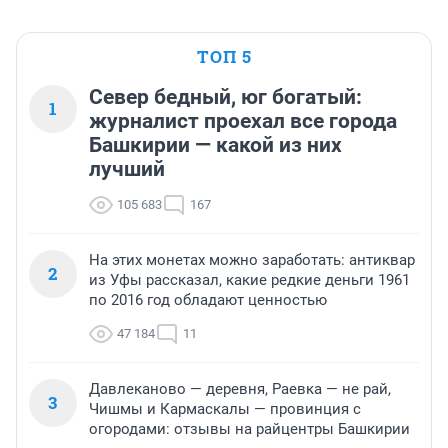
ТОП 5
Север бедный, юг богатый:
1
журналист проехал все города
Башкирии — какой из них
лучший
105 683
167
На этих монетах можно заработать: антиквар
2
из Уфы рассказал, какие редкие деньги 1961
по 2016 год обладают ценностью
47 184
11
Давлеканово — деревня, Раевка — не рай,
3
Чишмы и Кармаскалы — провинция с
огородами: отзывы на райцентры Башкирии