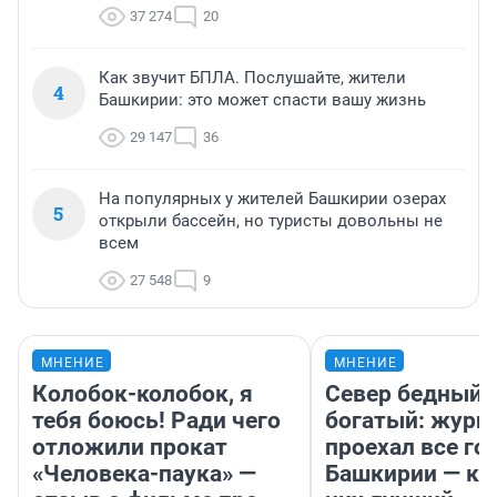
37 274
20
Как звучит БПЛА. Послушайте, жители
4
Башкирии: это может спасти вашу жизнь
29 147
36
На популярных у жителей Башкирии озерах
5
открыли бассейн, но туристы довольны не
всем
27 548
9
МНЕНИЕ
МНЕНИЕ
Колобок-колобок, я
Север бедный,
тебя боюсь! Ради чего
богатый: журн
отложили прокат
проехал все го
«Человека-паука» —
Башкирии — ка