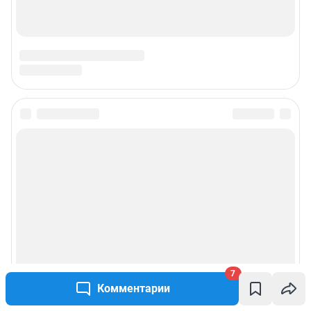
3763)
Электронный адрес редакции:
ufa1@shkulev.ru
Контактные данные для Роскомнадзора и государственных органов:
juristchel@shkulev.ru
Техподдержка:
help@shkulev.ru
Связаться с отделом продаж: моб. 8 (992) 212-32-74, раб. 8 800 2000-383,
доб. 3614,
reklamangs@shkulev.ru
Редакция сайта не несет ответственности за достоверность
информации, содержащейся в рекламных объявлениях.
Информация об ограничениях
Политика использования cookies
Рекомендательные системы
Политика конфиденциальности и обработки персональных данных и
правила использования сайта
Пользовательское соглашение сервиса «Подписка без баннерной
рекламы»
7
Комментарии