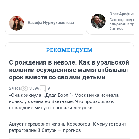
Олег Арефьев
Блогер, предпри
Назифа Нурмухаметова
владелец в тра
бизнесе
РЕКОМЕНДУЕМ
С рождения в неволе. Как в уральской
колонии осужденные мамы отбывают
срок вместе со своими детьми
2 часа
3 796
9
«Она крикнула: „Дядя Боря!“» Москвичка исчезла
ночью у океана во Вьетнаме. Что произошло в
последние минуты пропажи девушки
Август перевернет жизнь Козерогов. К чему готовит
ретроградный Сатурн — прогноз