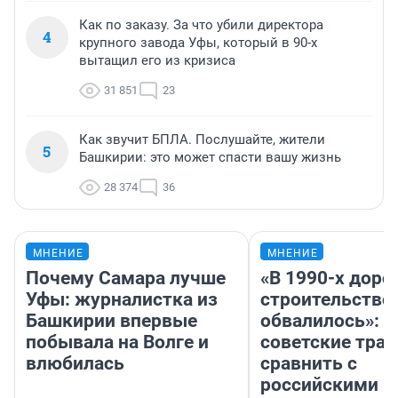
Как по заказу. За что убили директора
4
крупного завода Уфы, который в 90-х
вытащил его из кризиса
31 851
23
Как звучит БПЛА. Послушайте, жители
5
Башкирии: это может спасти вашу жизнь
28 374
36
МНЕНИЕ
МНЕНИЕ
Почему Самара лучше
«В 1990-х дор
Уфы: журналистка из
строительство
Башкирии впервые
обвалилось»: 
побывала на Волге и
советские трас
влюбилась
сравнить с
российскими