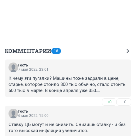
КОММЕНТАРИИ
18
Гость
7 мая 2022, 23:01
К чему эти пугалки? Машины тоже задрали в цене, 
старье, которое стоило 300 тыс обычно, стало стоить 
600 тыс в марте. В конце апреля уже 350.

А все почему? Потому что люди не дураки и голосуют 
+0
–0
заработанным рублем. Так же и здесь будет. Никто не 
будет брать жилье супердорогое, денег лишних нет у 
Гость
людей. Однушка в хрущевке, которой красная 
6 мая 2022, 15:00
рыночная цена 3млн, никто за 4 млн и тем более 
Ставку ЦБ могут и не снизить. Снизишь ставку - и без 
5млн брать не будет.
того высокая инфляция увеличится.