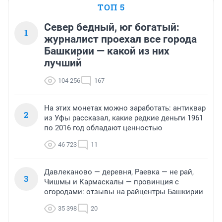
ТОП 5
Север бедный, юг богатый:
1
журналист проехал все города
Башкирии — какой из них
лучший
104 256
167
На этих монетах можно заработать: антиквар
2
из Уфы рассказал, какие редкие деньги 1961
по 2016 год обладают ценностью
46 723
11
Давлеканово — деревня, Раевка — не рай,
3
Чишмы и Кармаскалы — провинция с
огородами: отзывы на райцентры Башкирии
35 398
20