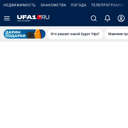
НЕДВИЖИМОСТЬ
ЗНАКОМСТВА
ПОГОДА
ТЕЛЕПРОГРАММА
Кто решает какой будет Уфа?
Мавлиев пр