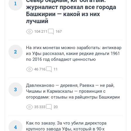
Север бедный, юг богатый:
1
журналист проехал все города
Башкирии — какой из них
лучший
104 211
167
На этих монетах можно заработать: антиквар
2
из Уфы рассказал, какие редкие деньги 1961
по 2016 год обладают ценностью
46 716
11
Давлеканово — деревня, Раевка — не рай,
3
Чишмы и Кармаскалы — провинция с
огородами: отзывы на райцентры Башкирии
35 333
20
Как по заказу. За что убили директора
4
крупного завода Уфы, который в 90-х