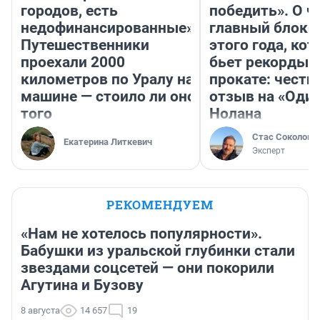
городов, есть
победить». О ч
недофинансированные».
главный блокб
Путешественники
этого года, ко
проехали 2000
бьет рекорды 
километров по Уралу на
прокате: честн
машине — стоило ли оно
отзыв на «Оди
того
Нолана
Стас Соколов
Екатерина Литкевич
Эксперт
РЕКОМЕНДУЕМ
«Нам не хотелось популярности».
Бабушки из уральской глубинки стали
звездами соцсетей — они покорили
Агутина и Бузову
8 августа
14 657
19