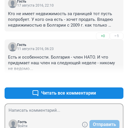
Гость
17 августа 2016, 22:10
Кто не имеет недвижимость за границей тот пусть 
попробует. У кого она есть - хочет продать. Владею 
недвижимостью в Болгарии с 2009 г. как только 
купили радовались, но по прошествии 7 лет уже не 
+0
–1
знаешь как бы по быстрей продать. Раньше 
действительно на наши деньги всё было дёшево, 
Гость
сейчас всё тоже самое как и у нас. Билеты стоят 
11 августа 2016, 06:23
дорого. Поэтому в сегодняшних реалиях лучше, всё 
Есть и особенности. Болгария - член НАТО. И что 
таки если хочется иметь дом или квартиру на море, то 
придумает наш член на следующей неделе - никому 
покупайте на нашем берегу.
не ведомо...
+4
–1
Читать все комментарии
Гость
Отправить
Войти