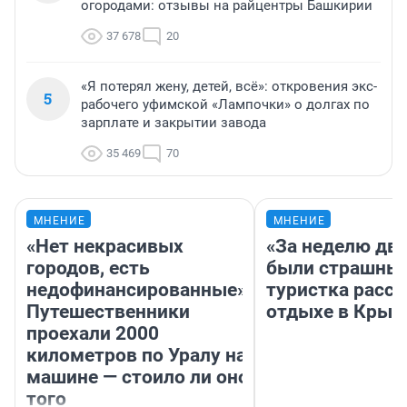
огородами: отзывы на райцентры Башкирии
37 678
20
«Я потерял жену, детей, всё»: откровения экс-
5
рабочего уфимской «Лампочки» о долгах по
зарплате и закрытии завода
35 469
70
МНЕНИЕ
МНЕНИЕ
«Нет некрасивых
«За неделю две
городов, есть
были страшные
недофинансированные».
туристка расск
Путешественники
отдыхе в Крым
проехали 2000
километров по Уралу на
машине — стоило ли оно
того