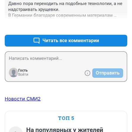
Давно пора переходить на подобные технологии, а не 
надстраивать хрущевки.

В Германии благодаря современным материалам 
энергопотери домов минимальны, температуру в 
+0
–0
квартирах регулируют сами жильцы, а котельная 
работает на несколько домов (в среднем 7-10) и эту 
котельную обслуживает 1 (!) человек!
Читать все комментарии
Гость
Отправить
Войти
Новости СМИ2
ТОП 5
На популярных у жителей