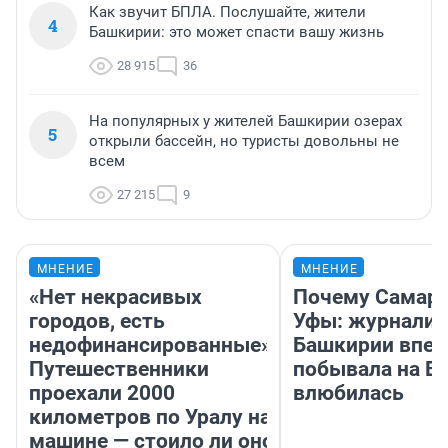
Как звучит БПЛА. Послушайте, жители
4
Башкирии: это может спасти вашу жизнь
28 915
36
На популярных у жителей Башкирии озерах
5
открыли бассейн, но туристы довольны не
всем
27 215
9
МНЕНИЕ
МНЕНИЕ
«Нет некрасивых
Почему Самара
городов, есть
Уфы: журналис
недофинансированные».
Башкирии впе
Путешественники
побывала на Во
проехали 2000
влюбилась
километров по Уралу на
машине — стоило ли оно