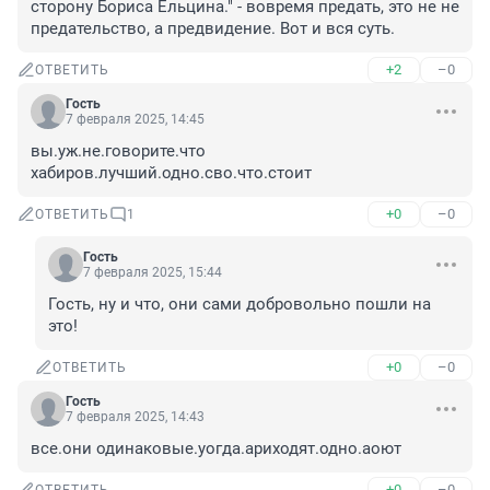
сторону Бориса Ельцина." - вовремя предать, это не не 
предательство, а предвидение. Вот и вся суть.
+2
–0
ОТВЕТИТЬ
Гость
7 февраля 2025, 14:45
вы.уж.не.говорите.что 
хабиров.лучший.одно.сво.что.стоит
+0
–0
ОТВЕТИТЬ
1
Гость
7 февраля 2025, 15:44
Гость, ну и что, они сами добровольно пошли на 
это!
+0
–0
ОТВЕТИТЬ
Гость
7 февраля 2025, 14:43
все.они одинаковые.уогда.ариходят.одно.аоют
+0
–0