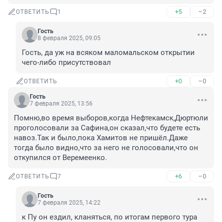
+5
–2
ОТВЕТИТЬ
1
Гость
8 февраля 2025, 09:05
Гость, да уж на всяком маломальском открытии 
чего-либо присутствовал
+0
–0
ОТВЕТИТЬ
Гость
7 февраля 2025, 13:56
Помню,во время выборов,когда Нефтекамск,Дюртюли 
проголосовали за Сафина,он сказал,что будете есть 
навоз.Так и было,пока Хамитов не пришёл.Даже 
тогда было видно,что за него не голосовали,что он 
откупился от Веремеенко.
+6
–0
ОТВЕТИТЬ
7
Гость
7 февраля 2025, 14:22
к Пу он ездил, кланяться, по итогам первого тура