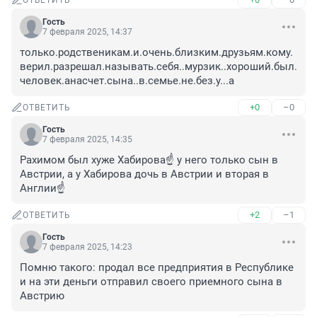
ОТВЕТИТЬ
Гость
7 февраля 2025, 14:37
только.родственикам.и.очень.близким.друзьям.кому.
верил.разрешал.называть.себя..мурзик..хороший.был.
человек.анасчет.сына..в.семье.не.без.у...а
+0
–0
ОТВЕТИТЬ
Гость
7 февраля 2025, 14:35
Рахимом был хуже Хабирова☝️ у него только сын в 
Австрии, а у Хабирова дочь в Австрии и вторая в 
Англии☝️
+2
–1
ОТВЕТИТЬ
Гость
7 февраля 2025, 14:23
Помню такого: продал все предприятия в Республике 
и на эти деньги отправил своего приемного сына в 
Австрию