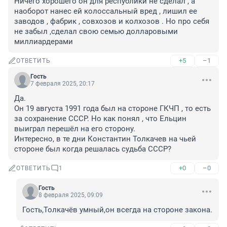
Ничего хорошего он для республики не сделал , а 
наоборот нанес ей колоссальный вред , лишил ее 
заводов , фабрик , совхозов и колхозов . Но про себя 
не забыл ,сделал свою семью долларовыми 
миллиардерами
+5
–1
ОТВЕТИТЬ
Гость
7 февраля 2025, 20:17
Да.

Он 19 августа 1991 года был на стороне ГКЧП , то есть 
за сохранение СССР. Но как понял , что Ельцин 
выиграл перешёл на его сторону.

Интересно, в те дни Константин Толкачев на чьей 
стороне был когда решалась судьба СССР?
+0
–0
ОТВЕТИТЬ
1
Гость
8 февраля 2025, 09:09
Гость,Толкачёв умный,он всегда на стороне закона.