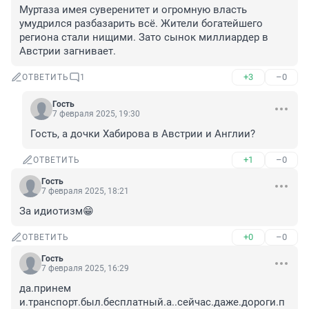
Муртаза имея суверенитет и огромную власть 
умудрился разбазарить всё. Жители богатейшего 
региона стали нищими. Зато сынок миллиардер в 
Австрии загнивает.
+3
–0
ОТВЕТИТЬ
1
Гость
7 февраля 2025, 19:30
Гость, а дочки Хабирова в Австрии и Англии?
+1
–0
ОТВЕТИТЬ
Гость
7 февраля 2025, 18:21
За идиотизм😁
+0
–0
ОТВЕТИТЬ
Гость
7 февраля 2025, 16:29
да.принем 
и.транспорт.был.бесплатный.а..сейчас.даже.дороги.п