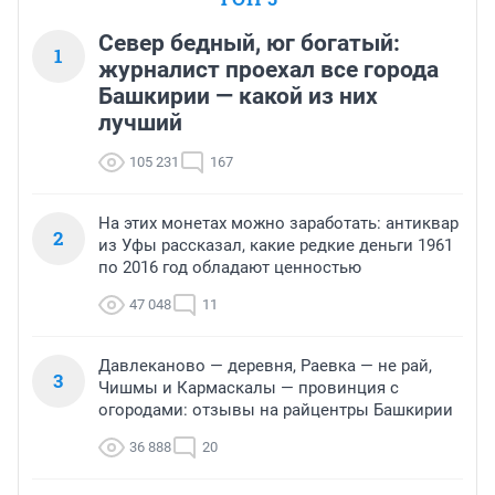
Север бедный, юг богатый:
1
журналист проехал все города
Башкирии — какой из них
лучший
105 231
167
На этих монетах можно заработать: антиквар
2
из Уфы рассказал, какие редкие деньги 1961
по 2016 год обладают ценностью
47 048
11
Давлеканово — деревня, Раевка — не рай,
3
Чишмы и Кармаскалы — провинция с
огородами: отзывы на райцентры Башкирии
36 888
20