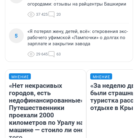
огородами: отзывы на райцентры Башкирии
37 425
20
«Я потерял жену, детей, всё»: откровения экс-
5
рабочего уфимской «Лампочки» о долгах по
зарплате и закрытии завода
29 645
63
МНЕНИЕ
МНЕНИЕ
«Нет некрасивых
«За неделю две
городов, есть
были страшные
недофинансированные».
туристка расск
Путешественники
отдыхе в Крым
проехали 2000
километров по Уралу на
машине — стоило ли оно
того