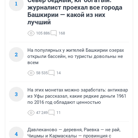
Север бедный, юг богатый:
1
журналист проехал все города
Башкирии — какой из них
лучший
105 886
168
На популярных у жителей Башкирии озерах
2
открыли бассейн, но туристы довольны не
всем
58 535
14
На этих монетах можно заработать: антиквар
3
из Уфы рассказал, какие редкие деньги 1961
по 2016 год обладают ценностью
47 249
11
Давлеканово — деревня, Раевка — не рай,
4
Чишмы и Кармаскалы — провинция с