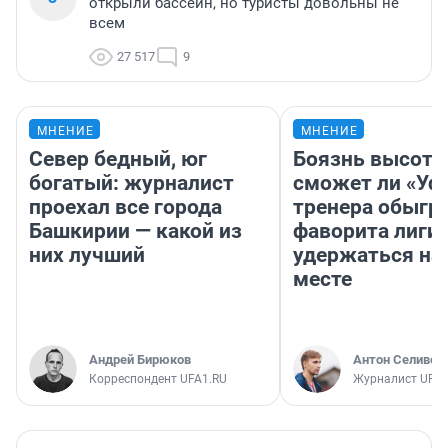
открыли бассейн, но туристы довольны не
всем
27 517
9
МНЕНИЕ
МНЕНИЕ
Север бедный, юг
Боязнь высоты
богатый: журналист
сможет ли «Уфа
проехал все города
тренера обыгр
Башкирии — какой из
фаворита лиги 
них лучший
удержаться на
месте
Андрей Бирюков
Антон Селивер
Корреспондент UFA1.RU
Журналист UFA1