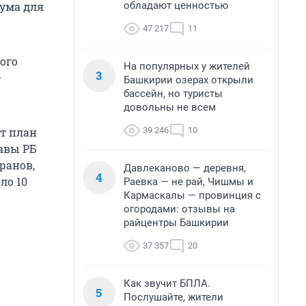
обладают ценностью
ума для
47 217
11
ого
На популярных у жителей
3
-
Башкирии озерах открыли
бассейн, но туристы
довольны не всем
39 246
10
ит план
авы РБ
ранов,
Давлеканово — деревня,
4
ло 10
Раевка — не рай, Чишмы и
Кармаскалы — провинция с
огородами: отзывы на
райцентры Башкирии
37 357
20
Как звучит БПЛА.
5
Послушайте, жители