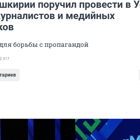
ашкирии поручил провести в 
урналистов и медийных
ков
для борьбы с пропагандой
2 317
тариев