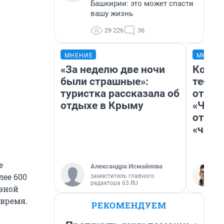
Башкирии: это может спасти
вашу жизнь
29 226
36
МНЕНИЕ
МНЕНИ
«За неделю две ночи
Колоб
были страшные»:
тебя 
туристка рассказала об
отлож
отдыхе в Крыму
«Чело
отзыв
«чело
е
Александра Исмайлова
лее 600
заместитель главного
редактора 63.RU
авной
 время.
РЕКОМЕНДУЕМ