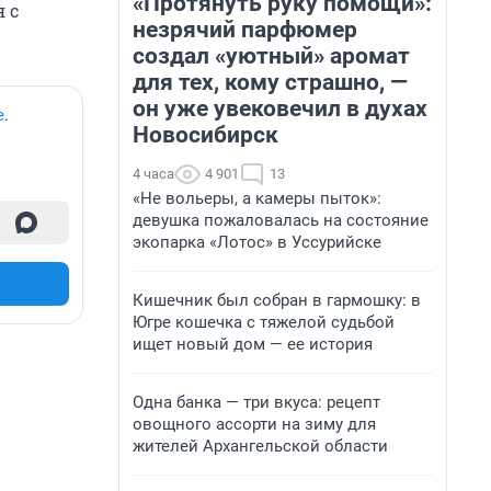
«Протянуть руку помощи»:
 с
незрячий парфюмер
создал «уютный» аромат
для тех, кому страшно, —
он уже увековечил в духах
е
.
Новосибирск
4 часа
4 901
13
«Не вольеры, а камеры пыток»:
девушка пожаловалась на состояние
экопарка «Лотос» в Уссурийске
Кишечник был собран в гармошку: в
Югре кошечка с тяжелой судьбой
ищет новый дом — ее история
Одна банка — три вкуса: рецепт
овощного ассорти на зиму для
жителей Архангельской области