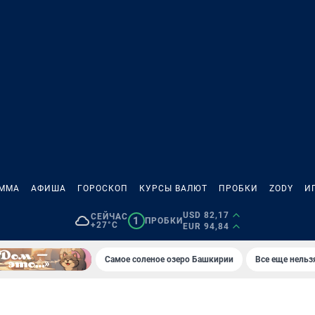
АММА
АФИША
ГОРОСКОП
КУРСЫ ВАЛЮТ
ПРОБКИ
ZODY
И
USD 82,17
СЕЙЧАС
1
ПРОБКИ
+27°C
EUR 94,84
Самое соленое озеро Башкирии
Все еще нельз