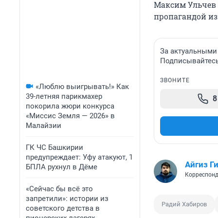
Максим Ульчев 
пропагандой из
За актуальными
Подписывайтесь 
ЗВОНИТЕ
«Люблю выигрывать!» Как
39-летняя парикмахер
8
покорила жюри конкурса
«Миссис Земля — 2026» в
Малайзии
ГК ЧС Башкирии
предупреждает: Уфу атакуют, 1
Айгиз Г
БПЛА рухнул в Дёме
Корреспонд
«Сейчас бы всё это
запретили»: истории из
Радий Хабиров
советского детства в