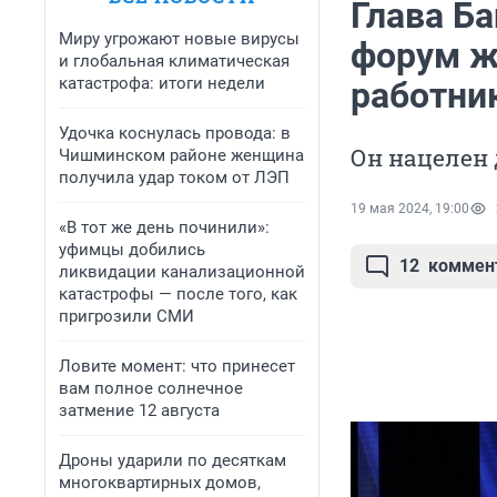
Глава Б
Миру угрожают новые вирусы
форум ж
и глобальная климатическая
катастрофа: итоги недели
работни
Удочка коснулась провода: в
Он нацелен 
Чишминском районе женщина
получила удар током от ЛЭП
19 мая 2024, 19:00
«В тот же день починили»:
уфимцы добились
12
коммен
ликвидации канализационной
катастрофы — после того, как
пригрозили СМИ
Ловите момент: что принесет
вам полное солнечное
затмение 12 августа
Дроны ударили по десяткам
многоквартирных домов,