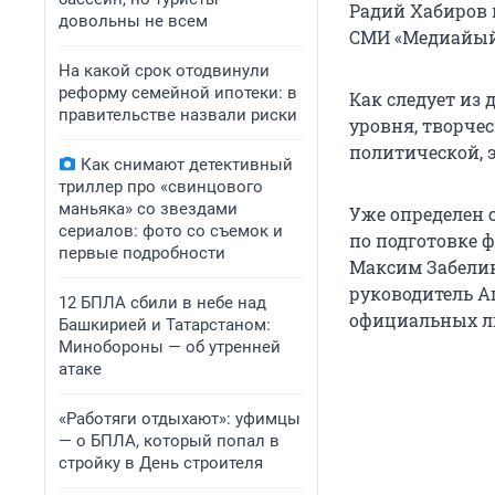
Радий Хабиров 
довольны не всем
СМИ «Медиайыйы
На какой срок отодвинули
реформу семейной ипотеки: в
Как следует из
правительстве назвали риски
уровня, творче
политической, 
Как снимают детективный
триллер про «свинцового
маньяка» со звездами
Уже определен 
сериалов: фото со съемок и
по подготовке 
первые подробности
Максим Забелин
руководитель А
12 БПЛА сбили в небе над
официальных ли
Башкирией и Татарстаном:
Минобороны — об утренней
атаке
«Работяги отдыхают»: уфимцы
— о БПЛА, который попал в
стройку в День строителя