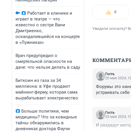
пионерских лагерях
0
Работает в клинике и
играет в театре — что
известно о сестре Вани
Увидели опечатку? В
Дмитриенко,
оскандалившейся на концерте
в «Лужниках»
Врач предупредил о
КОММЕНТАР
смертельной опасности на
даче: что нельзя делать в саду
Гость
20 мая 2024, 1
Биткоин из газа за 34
миллиона: в Уфе продают
Форумы это кане
майнинг-ферму, которая сама
устраивать себе
вырабатывает электричество
Больше политики, чем
Гость
медицины? Что за ковидные
20 мая 2024, 1
тайны обнаружились в
И раздадут мето
дневниках доктора Фаучи