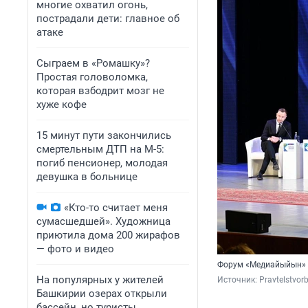
многие охватил огонь,
пострадали дети: главное об
атаке
Сыграем в «Ромашку»?
Простая головоломка,
которая взбодрит мозг не
хуже кофе
15 минут пути закончились
смертельным ДТП на М-5:
погиб пенсионер, молодая
девушка в больнице
«Кто-то считает меня
сумасшедшей». Художница
приютила дома 200 жирафов
— фото и видео
Форум «Медиайыйын» п
На популярных у жителей
Источник: 
Pravtelstvorb
Башкирии озерах открыли
бассейн, но туристы