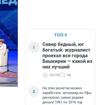
ТОП 5
Север бедный, юг
1
богатый: журналист
проехал все города
Башкирии — какой из
них лучший
105 795
168
На этих монетах можно
2
заработать: антиквар из Уфы
рассказал, какие редкие
деньги 1961 по 2016 год