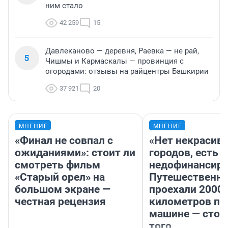
ним стало
42 259
15
Давлеканово — деревня, Раевка — не рай,
5
Чишмы и Кармаскалы — провинция с
огородами: отзывы на райцентры Башкирии
37 921
20
МНЕНИЕ
МНЕНИЕ
«Финал не совпал с
«Нет некрасив
ожиданиями»: стоит ли
городов, есть
смотреть фильм
недофинансиро
«Старый орел» на
Путешественн
большом экране —
проехали 2000
честная рецензия
километров по 
машине — стои
того