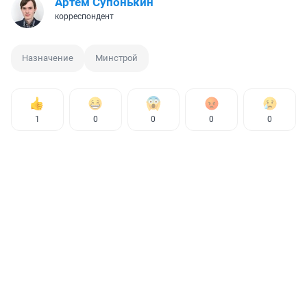
Артем Супонькин
корреспондент
Назначение
Минстрой
1
0
0
0
0