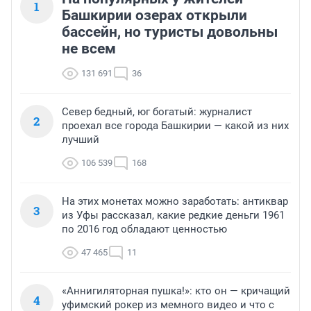
1
Башкирии озерах открыли
бассейн, но туристы довольны
не всем
131 691
36
Север бедный, юг богатый: журналист
2
проехал все города Башкирии — какой из них
лучший
106 539
168
На этих монетах можно заработать: антиквар
3
из Уфы рассказал, какие редкие деньги 1961
по 2016 год обладают ценностью
47 465
11
«Аннигиляторная пушка!»: кто он — кричащий
4
уфимский рокер из мемного видео и что с