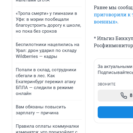
налетами БПЛА
Ранее мы сообщ
«Тропа смерти» у гимназии в
приговорили к 
Уфе: в мэрии пообещали
военных»
.
благоустроить дорогу к школе,
но пока без сроков
* Ильгиз Бикку
Беспилотники нацелились на
Росфинмонитор
Урал: дрон ударил по складу
Wildberries — кадры
За актуальными
Попали в склад, сотрудники
Подписывайтесь 
сбегали в лес. Как
Екатеринбург пережил атаку
ЗВОНИТЕ
БПЛА — следили в режиме
онлайн
8
Вам обязаны повысить
зарплату — причина
Правила оплаты коммуналки
изменятся: что произойдет с