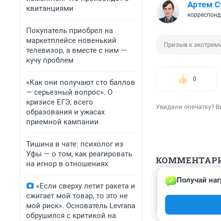
Артем С
квитанциями
корреспонд
Покупатель приобрел на
маркетплейсе новенький
Призыв к экстрем
телевизор, а вместе с ним —
кучу проблем
0
«Как они получают сто баллов
— серьезный вопрос». О
кризисе ЕГЭ, всего
Увидели опечатку? В
образования и ужасах
приемной кампании
Тишина в чате: психолог из
Уфы — о том, как реагировать
КОММЕНТАР
на игнор в отношениях
Получай наг
Гость
«Если сверху летит ракета и
22 июля 2023, 
сжигает мой товар, то это не
уфа1 постоянно 
мой риск». Основатель Levrana
обрушился с критикой на