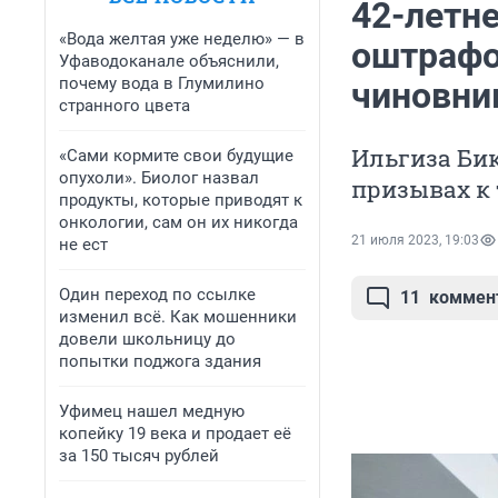
42-летн
«Вода желтая уже неделю» — в
оштрафо
Уфаводоканале объяснили,
почему вода в Глумилино
чиновни
странного цвета
Ильгиза Би
«Сами кормите свои будущие
опухоли». Биолог назвал
призывах к
продукты, которые приводят к
онкологии, сам он их никогда
21 июля 2023, 19:03
не ест
Один переход по ссылке
11
коммен
изменил всё. Как мошенники
довели школьницу до
попытки поджога здания
Уфимец нашел медную
копейку 19 века и продает её
за 150 тысяч рублей