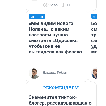
22 629
114
МНЕНИЕ
МНЕНИ
«Мы видим нового
Боязн
Нолана»: с каким
сможе
настроем нужно
трене
смотреть «Одиссею»,
фавор
чтобы она не
удерж
выглядела как фиаско
месте
Надежда Губарь
РЕКОМЕНДУЕМ
Знаменитая тикток-
блогер, рассказывавшая о