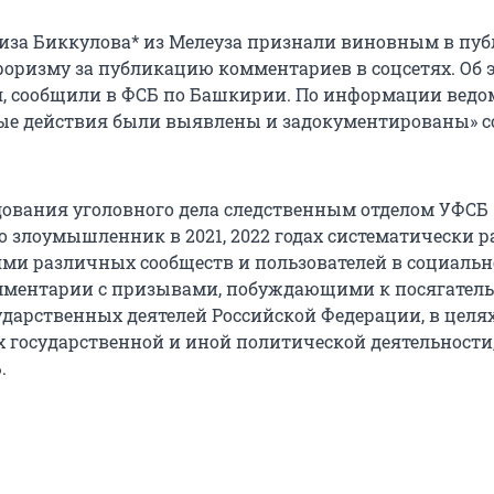
гиза Биккулова* из Мелеуза признали виновным в пу
роризму за публикацию комментариев в соцсетях. Об 
ля, сообщили в ФСБ по Башкирии. По информации ведо
ые действия были выявлены и задокументированы» с
едования уголовного дела следственным отделом УФСБ
то злоумышленник в 2021, 2022 годах систематически 
ми различных сообществ и пользователей в социальн
мментарии с призывами, побуждающими к посягатель
ударственных деятелей Российской Федерации, в целя
 государственной и иной политической деятельности
.