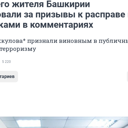
его жителя Башкирии
вали за призывы к расправе
ками в комментариях
ккулова* признали виновным в публичн
 терроризму
5 220
тариев