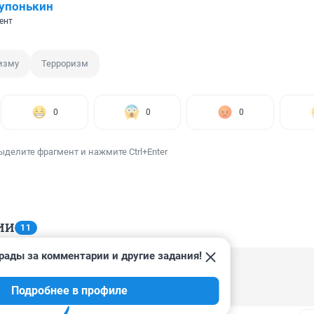
упонькин
ент
изму
Терроризм
0
0
0
ыделите фрагмент и нажмите Ctrl+Enter
ИИ
11
рады за комментарии и другие задания!
22:04
Подробнее в профиле
провоцирует и льет воду на мельницу цру