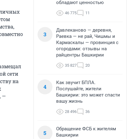
обладают ценностью
бличных
46 775
11
этом
мства,
Давлеканово — деревня,
3
овместно
Раевка — не рай, Чишмы и
Кармаскалы — провинция с
огородами: отзывы на
райцентры Башкирии
35 827
20
размещал
ой сети
ству на
Как звучит БПЛА.
4
х
Послушайте, жители
Башкирии: это может спасти
, —
вашу жизнь
28 496
36
Обращение ФСБ к жителям
5
Башкирии