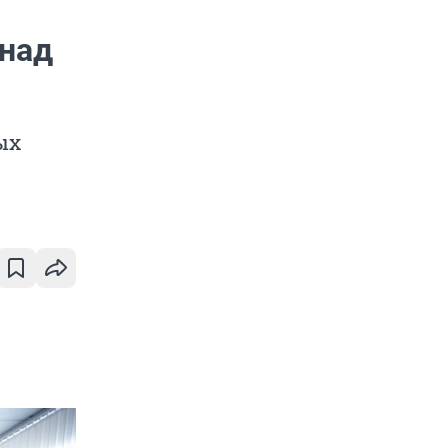
 над
ых