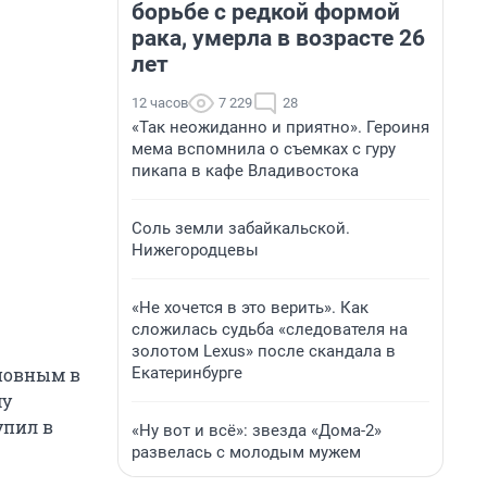
борьбе с редкой формой
рака, умерла в возрасте 26
лет
12 часов
7 229
28
«Так неожиданно и приятно». Героиня
мема вспомнила о съемках с гуру
пикапа в кафе Владивостока
Соль земли забайкальской.
Нижегородцевы
«Не хочется в это верить». Как
сложилась судьба «следователя на
золотом Lexus» после скандала в
Екатеринбурге
иновным в
му
упил в
«Ну вот и всё»: звезда «Дома-2»
развелась с молодым мужем