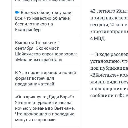
42-летнего Иль
Восемь сбили, три упали.
призывах к тер
Все, что известно об атаке
беспилотников на
сегодня, 21 ию
Екатеринбург
«противоправн
с МВД.
Выплаты 15 тысяч к 1
сентября. Экономист
— В ходе рассл
Шайахметов спрогнозировал:
«Механизм отработан»
установлено, ч
под публикация
В Уфе протестировали новый
«ВКонтакте» ко
формат встреч для
жизнь ряда гос
предпринимателей
прекращения их
сообщили в ФСБ
«Она крикнула: „Дядя Боря!“»
25-летняя туристка исчезла
ночью у океана во Вьетнаме.
Что произошло в последние
минуты ее пропажи