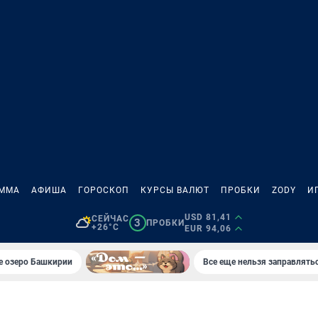
АММА
АФИША
ГОРОСКОП
КУРСЫ ВАЛЮТ
ПРОБКИ
ZODY
И
USD 81,41
СЕЙЧАС
3
ПРОБКИ
+26°C
EUR 94,06
е озеро Башкирии
Все еще нельзя заправлять