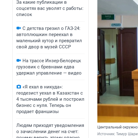
За какие публикации в
соцсетях вас уволят с работы:
список
С детства грезил о ГАЗ-24:
автоплюшкин переехал в
маленький хутор и превратил
свой двор в музей СССР
На трассе Инзер-Белорецк
грузовик с бревнами едва
удержал управление — видео
«Я ехал в никуда»:
геодезист уехал в Казахстан с
4 тысячами рублей и построил
бизнес с нуля. Теперь он
продает франшизы
Людям приходят уведомления
Центральный окружно
о зачислении денег на счет:
Источник: 
Тимур Шари
почему верить этому опасно