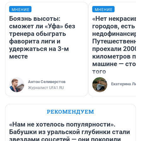
МНЕНИЕ
МНЕНИЕ
Боязнь высоты:
«Нет некрасив
сможет ли «Уфа» без
городов, есть
тренера обыграть
недофинансиро
фаворита лиги и
Путешественн
удержаться на 3-м
проехали 2000
месте
километров по 
машине — стои
того
Антон Селиверстов
Екатерина Лит
Журналист UFA1.RU
РЕКОМЕНДУЕМ
«Нам не хотелось популярности».
Бабушки из уральской глубинки стали
звездами соцсетей — они покорили