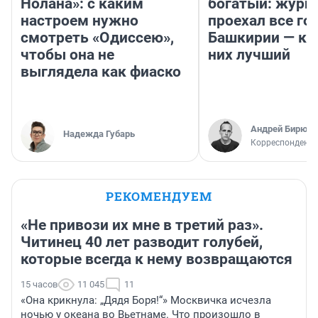
Нолана»: с каким
богатый: журн
настроем нужно
проехал все го
смотреть «Одиссею»,
Башкирии — ка
чтобы она не
них лучший
выглядела как фиаско
Андрей Бирюко
Надежда Губарь
Корреспондент 
РЕКОМЕНДУЕМ
«Не привози их мне в третий раз».
Читинец 40 лет разводит голубей,
которые всегда к нему возвращаются
15 часов
11 045
11
«Она крикнула: „Дядя Боря!“» Москвичка исчезла
ночью у океана во Вьетнаме. Что произошло в