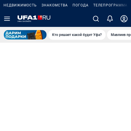
НЕДВИЖИМОСТЬ
ЗНАКОМСТВА
ПОГОДА
ТЕЛЕПРОГРАММА
Кто решает какой будет Уфа?
Мавлиев пр