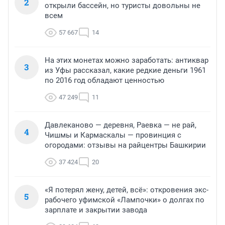
2
открыли бассейн, но туристы довольны не
всем
57 667
14
На этих монетах можно заработать: антиквар
3
из Уфы рассказал, какие редкие деньги 1961
по 2016 год обладают ценностью
47 249
11
Давлеканово — деревня, Раевка — не рай,
4
Чишмы и Кармаскалы — провинция с
огородами: отзывы на райцентры Башкирии
37 424
20
«Я потерял жену, детей, всё»: откровения экс-
5
рабочего уфимской «Лампочки» о долгах по
зарплате и закрытии завода