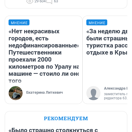
29 604
63
МНЕНИЕ
МНЕНИЕ
«Нет некрасивых
«За неделю две
городов, есть
были страшные
недофинансированные».
туристка расск
Путешественники
отдыхе в Крым
проехали 2000
километров по Уралу на
машине — стоило ли оно
того
Александра Ис
Екатерина Литкевич
заместитель гл
редактора 63.RU
РЕКОМЕНДУЕМ
«Было страшно столкнуться с