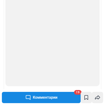
Политика конфиденциальности и обработки персональных данных и
правила использования сайта
Пользовательское соглашение сервиса «Подписка без баннерной
рекламы»
© ООО «Сеть городских порталов»
© ООО «Интернет Технологии»
19
Комментарии