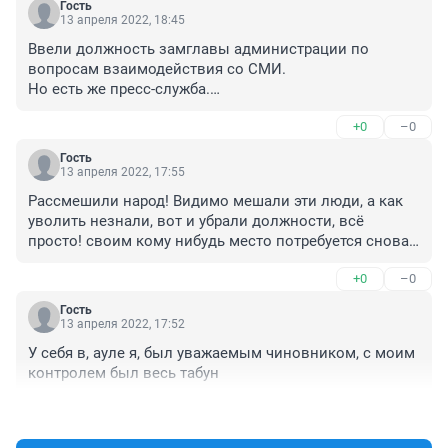
Гость
13 апреля 2022, 18:45
Ввели должность замглавы администрации по 
вопросам взаимодействия со СМИ.

Но есть же пресс-служба.

Или теперь эта служба должна консультироваться с 
+0
–0
этим замглавы,прежде чем давать интервью, 
брифинги( или по рекомендации этого замглавы__

Гость
НЕ давать)?

13 апреля 2022, 17:55
В чем смысл этой новой структуры?
Рассмешили народ! Видимо мешали эти люди, а как 
уволить незнали, вот и убрали должности, всё 
просто! своим кому нибудь место потребуется снова 
придумают вакансию, вот так и живут! И вообще там 
+0
–0
больше половины поувольнять надо, толку от них! 
Всех уволят то народ и не заметит, что с ними что без 
Гость
них пользы никакой, одни убытки бюджету. На приём 
13 апреля 2022, 17:52
никуда не попадешь, дозвониться невозможно! Ни за 
У себя в, ауле я, был уважаемым чиновником, с моим 
что не отвечают! Для чего они там сидят не понятно! 
контролем был весь табун
хорошо устроились, деньги гребут только и плевать 
хотели они на народ, у них свои проблемы, где бы ещё 
+0
–0
украсть....