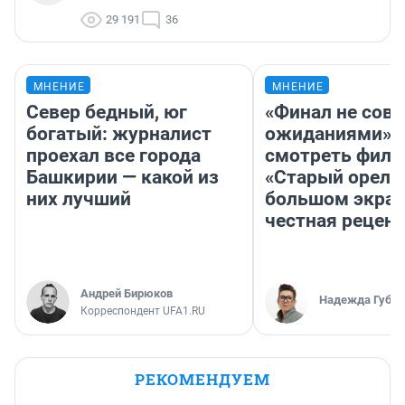
29 191
36
МНЕНИЕ
МНЕНИЕ
Север бедный, юг
«Финал не совп
богатый: журналист
ожиданиями»: 
проехал все города
смотреть фил
Башкирии — какой из
«Старый орел» 
них лучший
большом экран
честная рецен
Андрей Бирюков
Надежда Губар
Корреспондент UFA1.RU
РЕКОМЕНДУЕМ