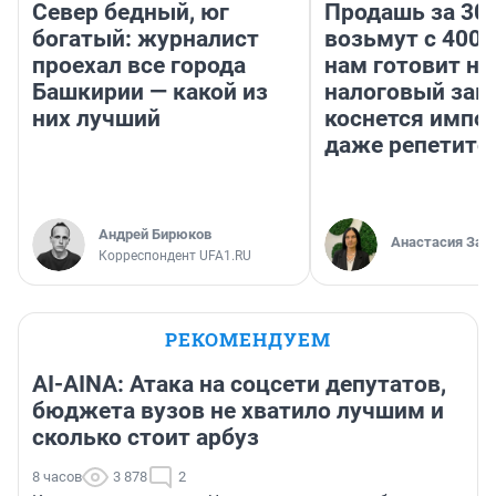
Север бедный, юг
Продашь за 300
богатый: журналист
возьмут с 4000
проехал все города
нам готовит н
Башкирии — какой из
налоговый зако
них лучший
коснется импор
даже репетито
Андрей Бирюков
Анастасия Зав
Корреспондент UFA1.RU
РЕКОМЕНДУЕМ
AI-AINA: Атака на соцсети депутатов,
бюджета вузов не хватило лучшим и
сколько стоит арбуз
8 часов
3 878
2