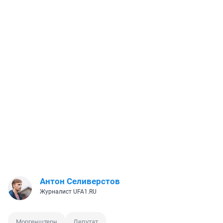
Антон Селиверстов
Журналист UFA1.RU
Моргенштерн
Депутат