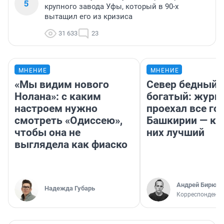
5
крупного завода Уфы, который в 90-х
вытащил его из кризиса
31 633
23
МНЕНИЕ
МНЕНИЕ
«Мы видим нового
Север бедный,
Нолана»: с каким
богатый: журн
настроем нужно
проехал все го
смотреть «Одиссею»,
Башкирии — ка
чтобы она не
них лучший
выглядела как фиаско
Андрей Бирюко
Надежда Губарь
Корреспондент 