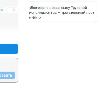
«Все еще в шоке»: сыну Трусовой
+0
–0
исполнился год — трогательный пост
и фото
+0
–0
равить