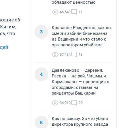
обладают ценностью
46 649
11
жение об
 Кигим,
Кровавое Рождество: как до
3
ь, что
смерти забили бизнесмена
из Башкирии и что стало с
организатором убийства
щей
37 434
13
Давлеканово — деревня,
4
Раевка — не рай, Чишмы и
Кармаскалы — провинция с
огородами: отзывы на
райцентры Башкирии
34 919
20
Как по заказу. За что убили
5
директора крупного завода