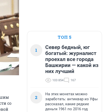
ТОП 5
Север бедный, юг
1
богатый: журналист
проехал все города
Башкирии — какой из
них лучший
103 854
167
На этих монетах можно
2
ршим
заработать: антиквар из Уфы
сти со
рассказал, какие редкие
овой
деньги 1961 по 2016 год