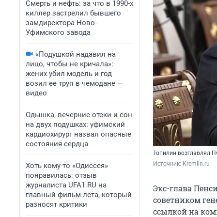
Смерть и нефть: за что в 1990-х
киллер застрелил бывшего
замдиректора Ново-
Уфимского завода
«Подушкой надавил на
лицо, чтобы не кричала»:
жених убил модель и год
возил ее труп в чемодане —
видео
Одышка, вечерние отеки и сон
на двух подушках: уфимский
кардиохирург назвал опасные
состояния сердца
Топилин возглавлял П
Источник: 
Kremlin.ru
Хоть кому-то «Одиссея»
понравилась: отзыв
журналиста UFA1.RU на
Экс-глава Пенс
главный фильм лета, который
советником ген
разносят критики
ссылкой на ком