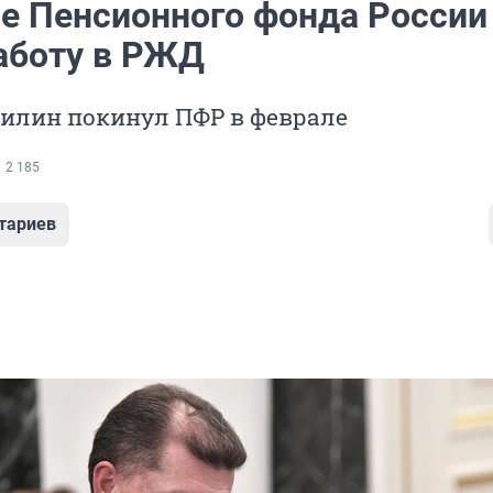
ве Пенсионного фонда России
аботу в РЖД
илин покинул ПФР в феврале
2 185
тариев