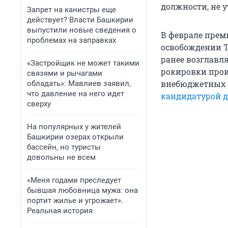
должности, не у
Запрет на канистры еще
действует? Власти Башкирии
выпустили новые сведения о
В феврале прем
проблемах на заправках
освобождении Т
ранее возглавл
«Застройщик не может такими
рокировки прои
связями и рычагами
внебюджетных ф
обладать»: Мавлиев заявил,
что давление на него идет
кандидатурой д
сверху
На популярных у жителей
Башкирии озерах открыли
бассейн, но туристы
довольны не всем
«Меня годами преследует
бывшая любовница мужа: она
портит жилье и угрожает».
Реальная история