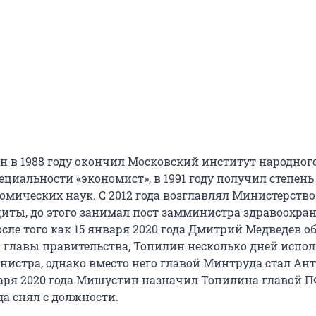
 в 1988 году окончил Московский институт народног
ециальности «экономист», в 1991 году получил степень
омических наук. С 2012 года возглавлял Министерство
иты, до этого занимал пост замминистра здравоохра
сле того как 15 января 2020 года Дмитрий Медведев о
та главы правительства, Топилин несколько дней испо
нистра, однако вместо него главой Минтруда стал Ан
аря 2020 года Мишустин назначил Топилина главой ПФР
да снял с должности.