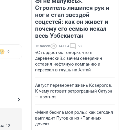
«Я не жалуюсь».
Строитель лишился рук и
ног и стал звездой
соцсетей: как он живет и
почему его семью искал
весь Узбекистан
15 часов
14 004
58
0
«С гордостью говорю, что я
деревенский»: зачем северянин
оставил нефтяную компанию и
переехал в глушь на Алтай
Август перевернет жизнь Козерогов.
К чему готовит ретроградный Сатурн
— прогноз
«Меня бесила моя роль»: как сегодня
выглядит Пуговка из «Папиных
дочек»
а 12 