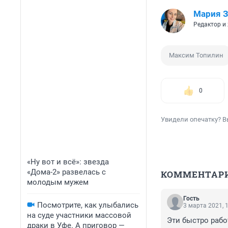
Мария З
Редактор и
Максим Топилин
0
Увидели опечатку? В
«Ну вот и всё»: звезда
«Дома-2» развелась с
КОММЕНТАР
молодым мужем
Гость
Посмотрите, как улыбались
3 марта 2021, 
на суде участники массовой
Эти быстро рабо
драки в Уфе. А приговор —