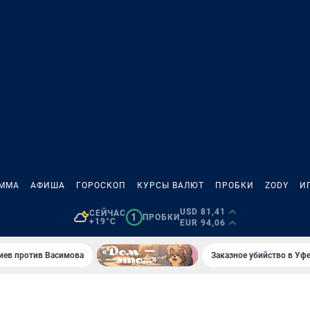
АММА
АФИША
ГОРОСКОП
КУРСЫ ВАЛЮТ
ПРОБКИ
ZODY
И
USD 81,41
СЕЙЧАС
1
ПРОБКИ
+19°C
EUR 94,06
иев против Васимова
Заказное убийство в Уфе