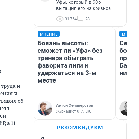
Уфы, который в 90-х
вытащил его из кризиса
31 754
23
МНЕНИЕ
МНЕНИ
Боязнь высоты:
Север
сможет ли «Уфа» без
богат
тренера обыграть
проех
фаворита лиги и
Башки
о
удержаться на 3-м
них л
месте
 труда и
нения и
бъявил об
Антон Селиверстов
лнял
Журналист UFA1.RU
тон
, а 11
РЕКОМЕНДУЕМ