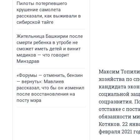
Пилоты потерпевшего
крушение самолета
рассказали, как выживали в
сибирской тайге
Жительница Башкирии после
смерти ребенка в утробе не
сможет иметь детей и винит
медиков — что говорит
Минздрав
Максим Топилин
«Форумы — отменить, бензин
хозяйства по сп
— вернуть»: Мавлиев
кандидата экон
рассказал, что бы он изменил
социальной защ
после восстановления на
посту мэра
соцразвития. По
отставке с пос
обязанности ми
Котяков. 22 янв
февраля 2021 го