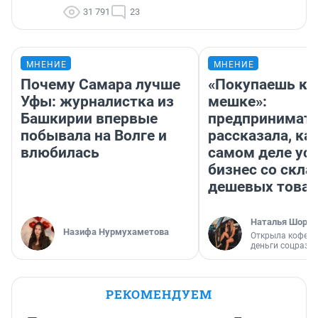
31 791
23
МНЕНИЕ
МНЕНИЕ
Почему Самара лучше
«Покупаешь ко
Уфы: журналистка из
мешке»:
Башкирии впервые
предпринимат
побывала на Волге и
рассказала, как
влюбилась
самом деле ус
бизнес со скл
дешевых това
Наталья Шорох
Назифа Нурмухаметова
Открыла кофейн
деньги соцразв
РЕКОМЕНДУЕМ