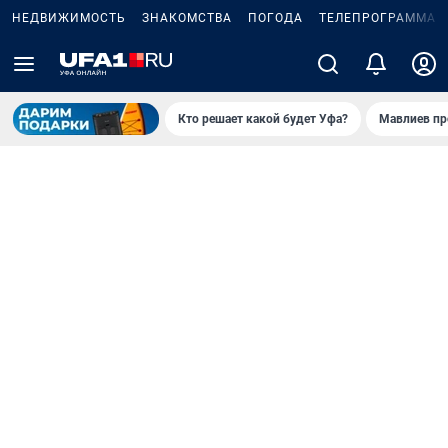
НЕДВИЖИМОСТЬ
ЗНАКОМСТВА
ПОГОДА
ТЕЛЕПРОГРАММА
Кто решает какой будет Уфа?
Мавлиев пр