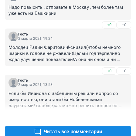
Надо повысить , отправьте в Москву , тем более там 
уже есть из Башкирии
+0
–0
Гость
2 марта 2021, 19:24
Молодец Радий Фаритович!-снизил(чтобы немного 
шарики в голове не ржавели)Целый год терпеливо 
ждал улучшения показателей!А она ни сном и ни 
духом!Он еще с ней корректно поступил.Не 
+0
–0
понимаешь в здравоохранении?!-хоть бы 
посоветовалась с практиками.Это не на 18 тысяч(с ее 
Гость
слов,халява?!) пахать.Пусть призадумается.Работать-
2 марта 2021, 13:58
это не быть комс.активисткой и красиво с трибуны 
Если бы Иванова с Забелиным решили вопрос со 
балаболить языком-причем в публичном 
смертностью, они стали бы Нобелевскими 
пространстве!.Эти параметры за 3 месяца правильно 
лауреатами! вообще,как можно решить вопрос со 
выстроенной организационной работы можно 
смертностью?А глава ещё ставит норматив по смерти 
нормализовать!-только нужно мозги включить!
+0
–0
на дорогах по причине ДТП!!!!!????
Читать все комментарии