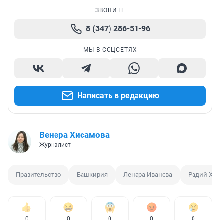
ЗВОНИТЕ
8 (347) 286-51-96
МЫ В СОЦСЕТЯХ
Написать в редакцию
Венера Хисамова
Журналист
Правительство
Башкирия
Ленара Иванова
Радий Хаб
0
0
0
0
0