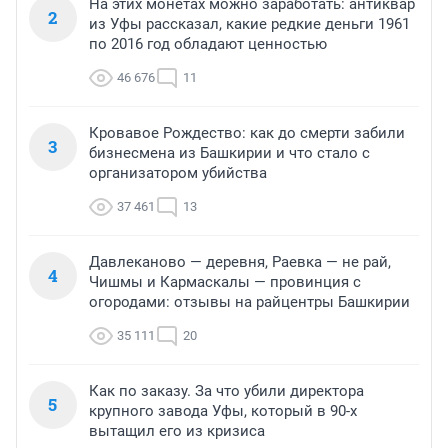
На этих монетах можно заработать: антиквар
2
из Уфы рассказал, какие редкие деньги 1961
по 2016 год обладают ценностью
46 676
11
Кровавое Рождество: как до смерти забили
3
бизнесмена из Башкирии и что стало с
организатором убийства
37 461
13
Давлеканово — деревня, Раевка — не рай,
4
Чишмы и Кармаскалы — провинция с
огородами: отзывы на райцентры Башкирии
35 111
20
Как по заказу. За что убили директора
5
крупного завода Уфы, который в 90-х
вытащил его из кризиса