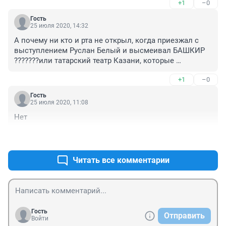
+1
–0
Гость
25 июля 2020, 14:32
А почему ни кто и рта не открыл, когда приезжал с 
выступлением Руслан Белый и высмеивал БАШКИР 
???????или татарский театр Казани, которые 
выступали в «Нуре»???мы тоже могли тухлыми 
+1
–0
яйцами закидать , но мы скромно себя повели и не 
раздували ничего
Гость
25 июля 2020, 11:08
Нет
+0
–0
Читать все комментарии
Гость
Отправить
Войти