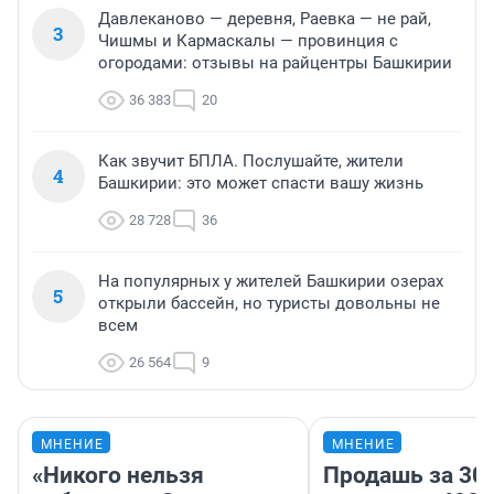
Давлеканово — деревня, Раевка — не рай,
3
Чишмы и Кармаскалы — провинция с
огородами: отзывы на райцентры Башкирии
36 383
20
Как звучит БПЛА. Послушайте, жители
4
Башкирии: это может спасти вашу жизнь
28 728
36
На популярных у жителей Башкирии озерах
5
открыли бассейн, но туристы довольны не
всем
26 564
9
МНЕНИЕ
МНЕНИЕ
«Никого нельзя
Продашь за 300