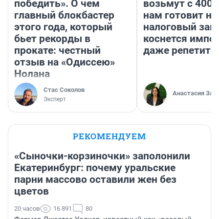
победить». О чем
возьмут с 4000
главный блокбастер
нам готовит н
этого года, который
налоговый зако
бьет рекорды в
коснется импор
прокате: честный
даже репетито
отзыв на «Одиссею»
Нолана
Стас Соколов
Анастасия Зав
Эксперт
РЕКОМЕНДУЕМ
«Сыночки-корзиночки» заполонили
Екатеринбург: почему уральские
парни массово оставили жен без
цветов
20 часов
16 891
80