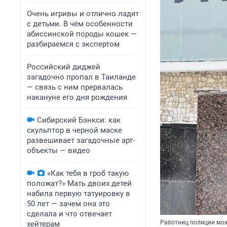
Очень игривы и отлично ладят
с детьми. В чём особенности
абиссинской породы кошек —
разбираемся с экспертом
Российский диджей
загадочно пропал в Таиланде
— связь с ним прервалась
накануне его дня рождения
Сибирский Бэнкси: как
скульптор в черной маске
развешивает загадочные арт-
объекты — видео
«Как тебя в гроб такую
положат?» Мать двоих детей
набила первую татуировку в
50 лет — зачем она это
сделала и что отвечает
Работниц полиции мож
хейтерам