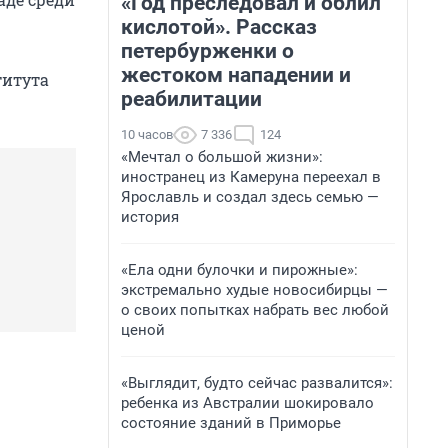
«Год преследовал и облил
кислотой». Рассказ
петербурженки о
жестоком нападении и
титута
реабилитации
10 часов
7 336
124
«Мечтал о большой жизни»:
иностранец из Камеруна переехал в
Ярославль и создал здесь семью —
история
«Ела одни булочки и пирожные»:
экстремально худые новосибирцы —
о своих попытках набрать вес любой
ценой
«Выглядит, будто сейчас развалится»:
ребенка из Австралии шокировало
состояние зданий в Приморье