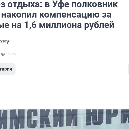
з отдыха: в Уфе полковник
 накопил компенсацию за
ые на 1,6 миллиона рублей
ону
3
5 652
тария