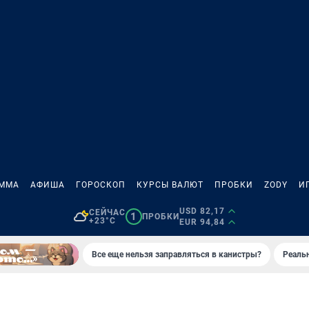
АММА
АФИША
ГОРОСКОП
КУРСЫ ВАЛЮТ
ПРОБКИ
ZODY
И
USD 82,17
СЕЙЧАС
1
ПРОБКИ
+23°C
EUR 94,84
Все еще нельзя заправляться в канистры?
Реаль