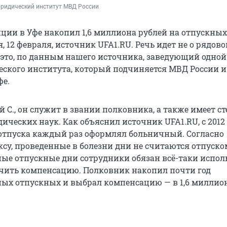
ридический институт МВД России
ции в Уфе накопил 1,6 миллиона рублей на отпускных.
, 12 февраля, источник UFA1.RU. Речь идет не о рядов
это, по данным нашего источника, заведующий одной
ского института, который подчиняется МВД России и
фе.
й С., он служит в звании полковника, а также имеет с
ческих наук. Как объяснил источник UFA1.RU, с 2012 
отпуска каждый раз оформлял больничный. Согласно
су, проведенные в болезни дни не считаются отпуском
ые отпускные дни сотрудники обязан всё-таки испол
чить компенсацию. Полковник накопил почти год
ых отпускных и выбрал компенсацию — в 1,6 миллио