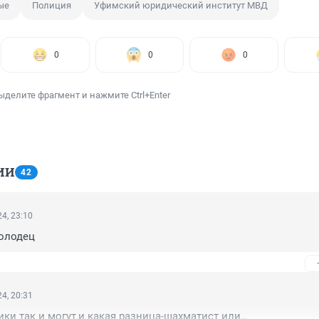
ые
Полиция
Уфимский юридический институт МВД
0
0
0
ыделите фрагмент и нажмите Ctrl+Enter
ИИ
42
4, 23:10
молодец
4, 20:31
ки так и могут,и какая разница-шахматист или…