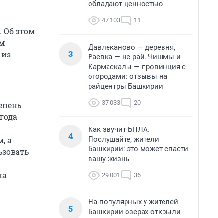
обладают ценностью
47 103
11
 Об этом
ом
Давлеканово — деревня,
3
 из
Раевка — не рай, Чишмы и
Кармаскалы — провинция с
огородами: отзывы на
райцентры Башкирии
37 033
20
тепень
года
Как звучит БПЛА.
4
Послушайте, жители
, а
Башкирии: это может спасти
ьзовать
вашу жизнь
на
29 001
36
На популярных у жителей
5
Башкирии озерах открыли