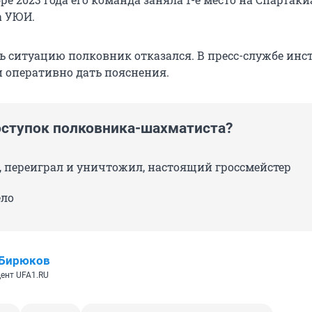
а УЮИ.
 ситуацию полковник отказался. В пресс-службе инс
и оперативно дать пояснения.
оступок полковника-шахматиста?
, переиграл и уничтожил, настоящий гроссмейстер
ело
 Бирюков
ент UFA1.RU