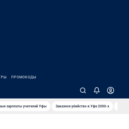
ГРЫ
ПРОМОКОДЫ
ные зарплаты учителей Уфы
Заказное убийство в Уфе 2000-х
Каким