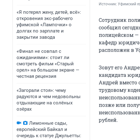
Источник: 
Уфимский ю
«Я потерял жену, детей, всё»:
откровения экс-рабочего
Сотрудник поли
уфимской «Лампочки» о
сообщил сегодня
долгах по зарплате и
полицейском — 
закрытии завода
кафедр юридиче
расположен в У
«Финал не совпал с
ожиданиями»: стоит ли
смотреть фильм «Старый
Зовут его Андре
орел» на большом экране —
кандидата юриди
честная рецензия
Андрей вместо 
трудовому кодек
«Загорали стоя»: чему
радуются и чем недовольны
неиспользованн
отдыхающие на солёных
позже или полу
озёрах
неиспользованн
рублей.
Лимонные сады,
европейский Байкал и
очередь к статуе Джульетты: