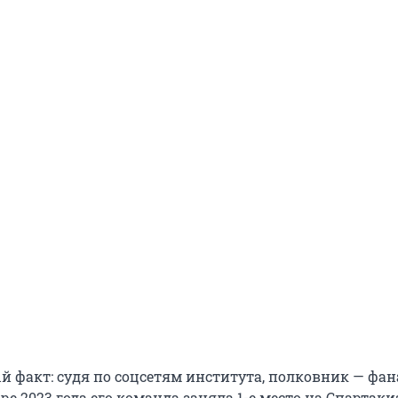
 факт: судя по соцсетям института, полковник — фан
ре 2023 года его команда заняла 1-е место на Спартаки