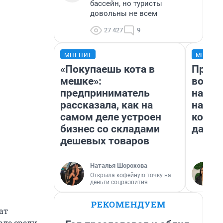
бассейн, но туристы
довольны не всем
27 427
9
МНЕНИЕ
МНЕНИ
«Покупаешь кота в
Прода
мешке»:
возьм
предприниматель
нам г
рассказала, как на
налог
самом деле устроен
косне
бизнес со складами
даже 
дешевых товаров
Наталья Шорохова
Открыла кофейную точку на
деньги соцразвития
РЕКОМЕНДУЕМ
ат
аде среди