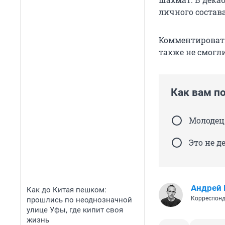
личного состав
Комментировать
также не смогл
Как вам п
Молодец
Это не д
Андрей
Как до Китая пешком:
Корреспонд
прошлись по неоднозначной
улице Уфы, где кипит своя
жизнь