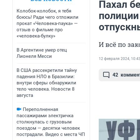
Пахал бе
Колобок-колобок, я тебя
полиции
боюсь! Ради чего отложили
прокат «Человека-паука» —
отпускн
отзыв о фильме про
«человека-булку»
И всё по зак
В Аргентине умер отец
Лионеля Месси
12 февраля 2024, 10:4
В США рассекретили тайну
42
коммен
падения НЛО в Бразилии:
внутри сферы обнаружили
тело человека. Новости 8
августа
Переполненная
пассажирами электричка
столкнулась с грузовым
поездом — десятки человек
пострадали. Видео с места ЧП