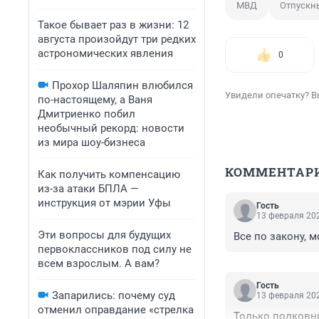
МВД
Отпускн
Такое бывает раз в жизни: 12
августа произойдут три редких
астрономических явления
0
Прохор Шаляпин влюбился
Увидели опечатку? В
по-настоящему, а Ваня
Дмитриенко побил
необычный рекорд: новости
из мира шоу-бизнеса
КОММЕНТАР
Как получить компенсацию
из-за атаки БПЛА —
инструкция от мэрии Уфы
Гость
13 февраля 202
Эти вопросы для будущих
Все по закону, 
первоклассников под силу не
всем взрослым. А вам?
Гость
Запарились: почему суд
13 февраля 202
отменил оправдание «стрелка
Только полковни