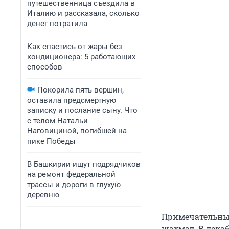
путешественница съездила в
Италию и рассказала, сколько
денег потратила
Как спастись от жары без
кондиционера: 5 работающих
способов
Покорила пять вершин,
оставила предсмертную
записку и послание сыну. Что
с телом Натальи
Наговициной, погибшей на
пике Победы
В Башкирии ищут подрядчиков
на ремонт федеральной
трассы и дороги в глухую
деревню
Примечательный
шахмат. В декаб