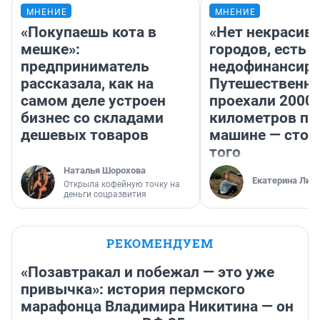
МНЕНИЕ
МНЕНИЕ
«Покупаешь кота в
«Нет некрасив
мешке»:
городов, есть
предприниматель
недофинансиро
рассказала, как на
Путешественн
самом деле устроен
проехали 2000
бизнес со складами
километров по 
дешевых товаров
машине — стои
того
Наталья Шорохова
Екатерина Лит
Открыла кофейную точку на
деньги соцразвития
РЕКОМЕНДУЕМ
«Позавтракал и побежал — это уже
привычка»: история пермского
марафонца Владимира Никитина — он