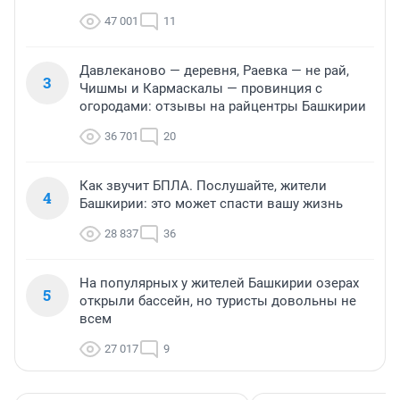
47 001
11
Давлеканово — деревня, Раевка — не рай,
3
Чишмы и Кармаскалы — провинция с
огородами: отзывы на райцентры Башкирии
36 701
20
Как звучит БПЛА. Послушайте, жители
4
Башкирии: это может спасти вашу жизнь
28 837
36
На популярных у жителей Башкирии озерах
5
открыли бассейн, но туристы довольны не
всем
27 017
9